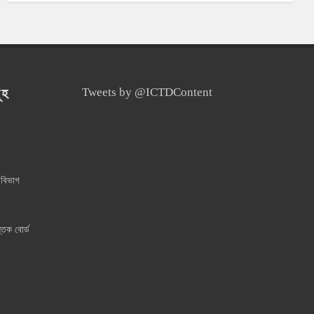
ূহ
Tweets by @ICTDContent
 বিভাগ
্তক বোর্ড