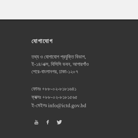
যোগাযোগ
তথ্য ও যোগাযোগ প্রযুক্তি বিভাগ,
ই-১৪/এক্স, বিসিসি ভবন, আগারগাঁও
শেরে-বাংলানগর, ঢাকা-১২০৭
ফোনঃ
+৮৮-০২-৮১৮১৬৪১
ফ্যক্সঃ
+৮৮-০২-৮১৮১৫৬৫
ই-মেইলঃ
info@ictd.gov.bd