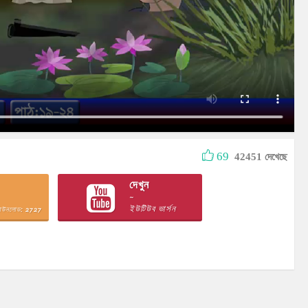
69
42451 দেখেছে
দেখুন
~
ইউটিউব ভার্সন
ডাউনলোড: 2727