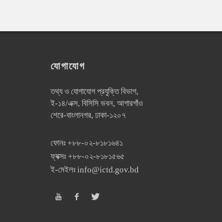
যোগাযোগ
তথ্য ও যোগাযোগ প্রযুক্তি বিভাগ,
ই-১৪/এক্স, বিসিসি ভবন, আগারগাঁও
শেরে-বাংলানগর, ঢাকা-১২০৭
ফোনঃ
+৮৮-০২-৮১৮১৬৪১
ফ্যক্সঃ
+৮৮-০২-৮১৮১৫৬৫
ই-মেইলঃ
info@ictd.gov.bd