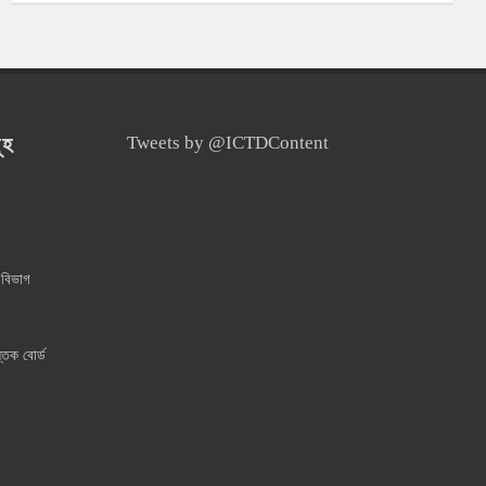
ূহ
Tweets by @ICTDContent
 বিভাগ
্তক বোর্ড