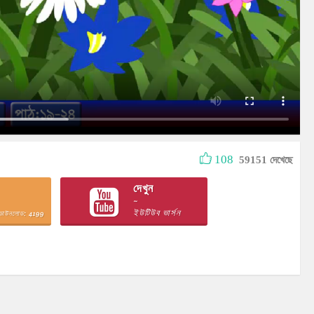
108
59151 দেখেছে
দেখুন
~
ইউটিউব ভার্সন
ডাউনলোড: 4199