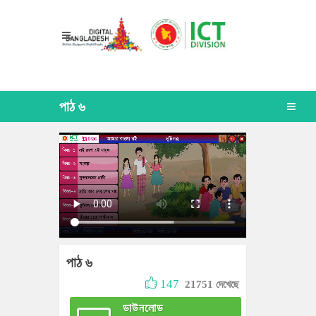
পাঠ ৬
পাঠ ৬
147
21751 দেখেছে
ডাউনলোড