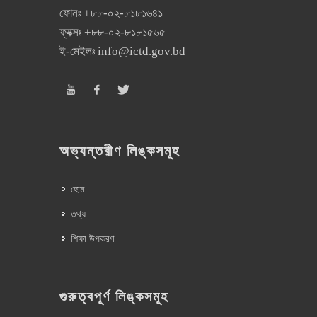
ফোনঃ
+৮৮-০২-৮১৮১৬৪১
ফ্যক্সঃ
+৮৮-০২-৮১৮১৫৬৫
ই-মেইলঃ
info@ictd.gov.bd
অভ্যন্তরীণ লিঙ্কসমূহ
হোম
তথ্য
শিক্ষা উপকরণ
গুরুত্বপূর্ণ লিঙ্কসমূহ