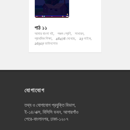
পাঠ ১১
আমার বাংলা বই,
পঞ্চম শ্রেণি,
সাধারন,
প্রাথমিক শিক্ষা,
48478 দেখেছে,
23 লাইক,
26507 ডাউনলোড
যোগাযোগ
তথ্য ও যোগাযোগ প্রযুক্তি বিভাগ,
ই-১৪/এক্স, বিসিসি ভবন, আগারগাঁও
শেরে-বাংলানগর, ঢাকা-১২০৭