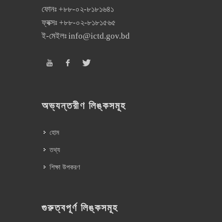
ফোনঃ
+৮৮-০২-৮১৮১৬৪১
ফ্যক্সঃ
+৮৮-০২-৮১৮১৫৬৫
ই-মেইলঃ
info@ictd.gov.bd
অভ্যন্তরীণ লিঙ্কসমূহ
হোম
তথ্য
শিক্ষা উপকরণ
গুরুত্বপূর্ণ লিঙ্কসমূহ