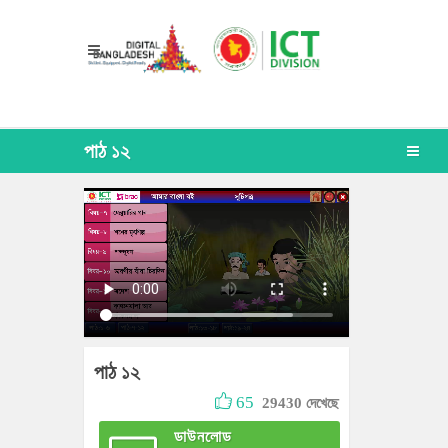
পাঠ ১২
পাঠ ১২
65
29430 দেখেছে
ডাউনলোড