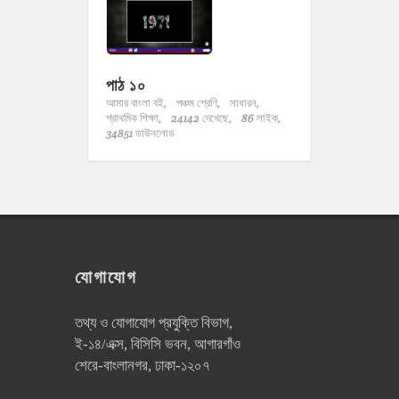
পাঠ ১০
আমার বাংলা বই,
পঞ্চম শ্রেণি,
সাধারন,
প্রাথমিক শিক্ষা,
24142 দেখেছে,
86 লাইক,
34851 ডাউনলোড
যোগাযোগ
তথ্য ও যোগাযোগ প্রযুক্তি বিভাগ,
ই-১৪/এক্স, বিসিসি ভবন, আগারগাঁও
শেরে-বাংলানগর, ঢাকা-১২০৭