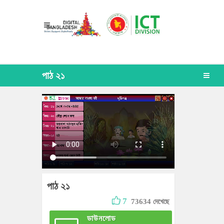
পাঠ ২১
পাঠ ২১
7
73634 দেখেছে
ডাউনলোড