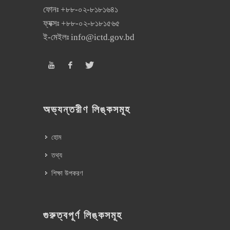
ফোনঃ
+৮৮-০২-৮১৮১৬৪১
ফ্যক্সঃ
+৮৮-০২-৮১৮১৫৬৫
ই-মেইলঃ
info@ictd.gov.bd
অভ্যন্তরীণ লিঙ্কসমূহ
হোম
তথ্য
শিক্ষা উপকরণ
গুরুত্বপূর্ণ লিঙ্কসমূহ