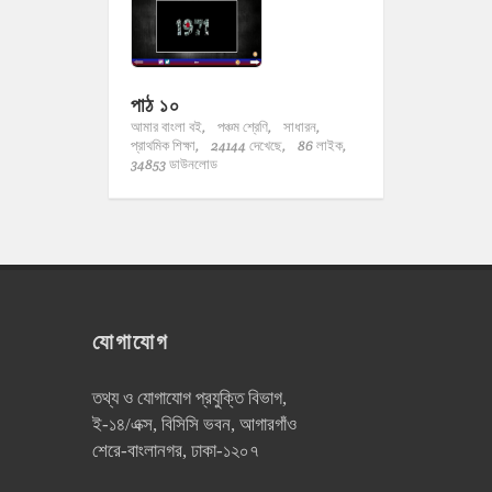
পাঠ ১০
আমার বাংলা বই,
পঞ্চম শ্রেণি,
সাধারন,
প্রাথমিক শিক্ষা,
24144 দেখেছে,
86 লাইক,
34853 ডাউনলোড
যোগাযোগ
তথ্য ও যোগাযোগ প্রযুক্তি বিভাগ,
ই-১৪/এক্স, বিসিসি ভবন, আগারগাঁও
শেরে-বাংলানগর, ঢাকা-১২০৭