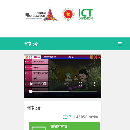
পাঠ ১৫
পাঠ ১৫
7
143056 দেখেছে
ডাউনলোড