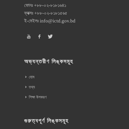
ফোনঃ
+৮৮-০২-৮১৮১৬৪১
ফ্যক্সঃ
+৮৮-০২-৮১৮১৫৬৫
ই-মেইলঃ
info@ictd.gov.bd
অভ্যন্তরীণ লিঙ্কসমূহ
হোম
তথ্য
শিক্ষা উপকরণ
গুরুত্বপূর্ণ লিঙ্কসমূহ