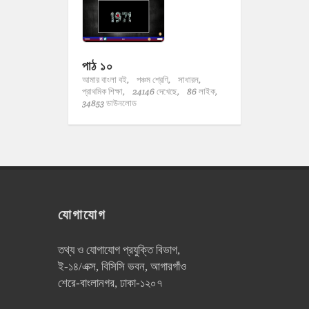
পাঠ ১০
আমার বাংলা বই,
পঞ্চম শ্রেণি,
সাধারন,
প্রাথমিক শিক্ষা,
24146 দেখেছে,
86 লাইক,
34853 ডাউনলোড
যোগাযোগ
তথ্য ও যোগাযোগ প্রযুক্তি বিভাগ,
ই-১৪/এক্স, বিসিসি ভবন, আগারগাঁও
শেরে-বাংলানগর, ঢাকা-১২০৭