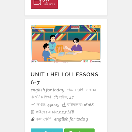
দেখুন
ওয়েব ভার্সন
UNIT 1 HELLO! LESSONS
6-7
english for today
পঞ্চম শ্রেণি
সাধারন
প্রাথমিক শিক্ষা
লাইক:
47
দেখেছে: 49045
ডাউনলোড: 16168
ফাইলের আকার: 3.05 MB
পঞ্চম শ্রেণি
english for today