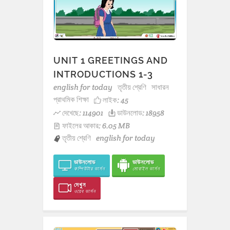
UNIT 1 GREETINGS AND
INTRODUCTIONS 1-3
english for today
তৃতীয় শ্রেণি
সাধারন
প্রাথমিক শিক্ষা
লাইক:
45
দেখেছে: 114901
ডাউনলোড: 18958
ফাইলের আকার: 6.05 MB
তৃতীয় শ্রেণি
english for today
ডাউনলোড
ডাউনলোড
কম্পিউটার ভার্সন
মোবাইল ভার্সন
দেখুন
ওয়েব ভার্সন