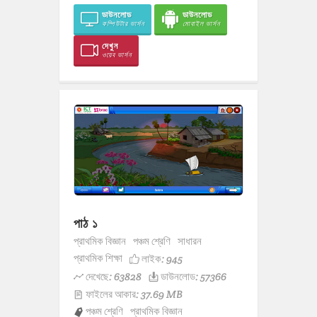
ডাউনলোড
ডাউনলোড
কম্পিউটার ভার্সন
মোবাইল ভার্সন
দেখুন
ওয়েব ভার্সন
পাঠ ১
প্রাথমিক বিজ্ঞান
পঞ্চম শ্রেণি
সাধারন
প্রাথমিক শিক্ষা
লাইক:
945
দেখেছে: 63828
ডাউনলোড: 57366
ফাইলের আকার: 37.69 MB
পঞ্চম শ্রেণি
প্রাথমিক বিজ্ঞান