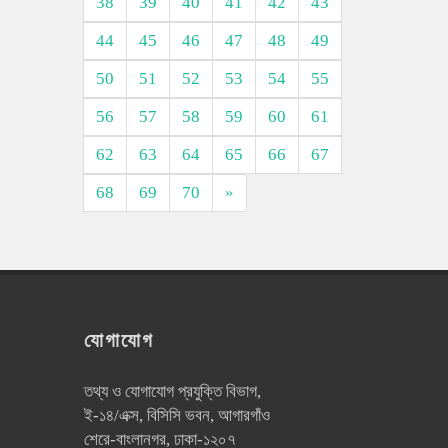
38
39
40
41
42
43
44
45
46
47
48
49
50
51
52
53
54
55
56
57
58
59
60
61
62
63
64
65
66
67
68
69
70
»
যোগাযোগ
তথ্য ও যোগাযোগ প্রযুক্তি বিভাগ,
ই-১৪/এক্স, বিসিসি ভবন, আগারগাঁও
শেরে-বাংলানগর, ঢাকা-১২০৭