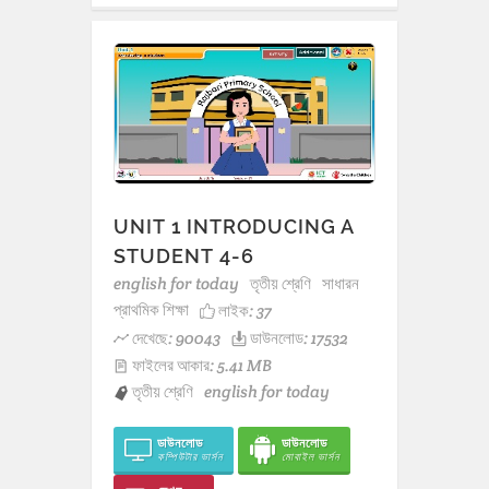
UNIT 1 INTRODUCING A
STUDENT 4-6
english for today
তৃতীয় শ্রেণি
সাধারন
প্রাথমিক শিক্ষা
লাইক:
37
দেখেছে: 90043
ডাউনলোড: 17532
ফাইলের আকার: 5.41 MB
তৃতীয় শ্রেণি
english for today
ডাউনলোড
ডাউনলোড
কম্পিউটার ভার্সন
মোবাইল ভার্সন