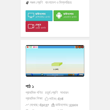
পঞ্চম শ্রেণি
বাংলাদেশ ও বিশ্বপরিচয়
ডাউনলোড
ডাউনলোড
কম্পিউটার ভার্সন
মোবাইল ভার্সন
দেখুন
ওয়েব ভার্সন
পাঠ ১
প্রাথমিক গণিত
চতুর্থ শ্রেণি
সাধারন
প্রাথমিক শিক্ষা
লাইক:
678
দেখেছে: 65037
ডাউনলোড: 53201