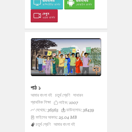
ডাউনলোড
ডাউনলোড
কম্পিউটার ভার্সন
মোবাইল ভার্সন
দেখুন
ওয়েব ভার্সন
পাঠ ১
আমার বাংলা বই
চতুর্থ শ্রেণি
সাধারন
প্রাথমিক শিক্ষা
লাইক:
1007
দেখেছে: 36565
ডাউনলোড: 38439
ফাইলের আকার: 25.04 MB
চতুর্থ শ্রেণি
আমার বাংলা বই