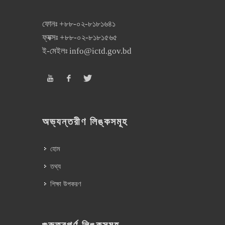
ফোনঃ
+৮৮-০২-৮১৮১৬৪১
ফ্যক্সঃ
+৮৮-০২-৮১৮১৫৬৫
ই-মেইলঃ
info@ictd.gov.bd
অভ্যন্তরীণ লিঙ্কসমূহ
হোম
তথ্য
শিক্ষা উপকরণ