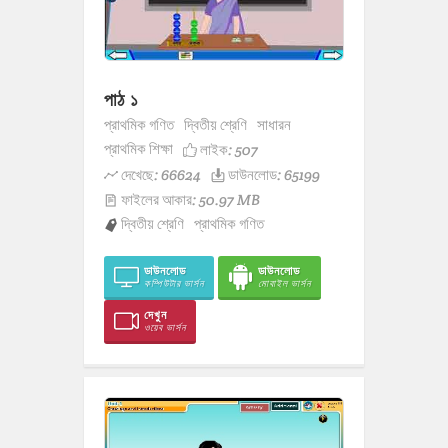
পাঠ ১
প্রাথমিক গণিত
দ্বিতীয় শ্রেণি
সাধারন
প্রাথমিক শিক্ষা
লাইক:
507
দেখেছে: 66624
ডাউনলোড: 65199
ফাইলের আকার: 50.97 MB
দ্বিতীয় শ্রেণি
প্রাথমিক গণিত
ডাউনলোড
ডাউনলোড
কম্পিউটার ভার্সন
মোবাইল ভার্সন
দেখুন
ওয়েব ভার্সন