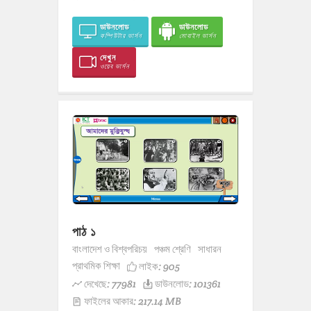
ডাউনলোড
ডাউনলোড
কম্পিউটার ভার্সন
মোবাইল ভার্সন
দেখুন
ওয়েব ভার্সন
পাঠ ১
বাংলাদেশ ও বিশ্বপরিচয়
পঞ্চম শ্রেণি
সাধারন
প্রাথমিক শিক্ষা
লাইক:
905
দেখেছে: 77981
ডাউনলোড: 101361
ফাইলের আকার: 217.14 MB