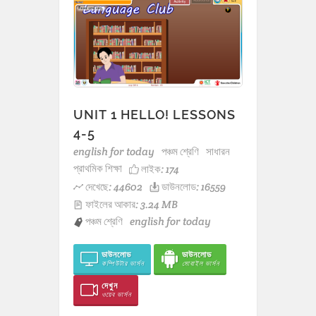
UNIT 1 HELLO! LESSONS
4-5
english for today
পঞ্চম শ্রেণি
সাধারন
প্রাথমিক শিক্ষা
লাইক:
174
দেখেছে: 44602
ডাউনলোড: 16559
ফাইলের আকার: 3.24 MB
পঞ্চম শ্রেণি
english for today
ডাউনলোড
ডাউনলোড
কম্পিউটার ভার্সন
মোবাইল ভার্সন
দেখুন
ওয়েব ভার্সন