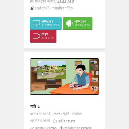
ফাইলের আকার: 41.52 MB
চতুর্থ শ্রেণি
প্রাথমিক গণিত
ডাউনলোড
ডাউনলোড
কম্পিউটার ভার্সন
মোবাইল ভার্সন
দেখুন
ওয়েব ভার্সন
পাঠ ১
আমার বাংলা বই
পঞ্চম শ্রেণি
সাধারন
প্রাথমিক শিক্ষা
লাইক:
1170
দেখেছে: 83710
ডাউনলোড: 55997