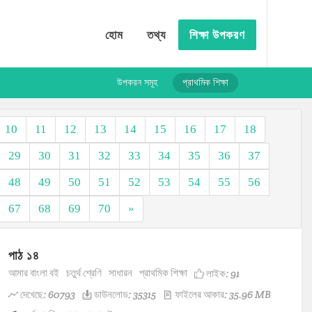
হোম
তথ্য
শিক্ষা উপকরণ
উপকরন সমূহ
প্রাথমিক শিক্ষা
10
11
12
13
14
15
16
17
18
29
30
31
32
33
34
35
36
37
48
49
50
51
52
53
54
55
56
67
68
69
70
»
পাঠ ১৪
আমার বাংলা বই
চতুর্থ শ্রেণি
সাধারন
প্রাথমিক শিক্ষা
লাইক:
91
দেখেছে: 60793
ডাউনলোড: 35315
ফাইলের আকার: 35.96 MB