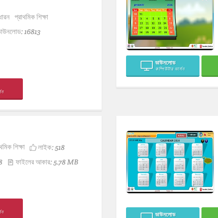
ধারন
প্রাথমিক শিক্ষা
াউনলোড: 16813
ডাউনলোড
কম্পিউটার ভার্সন
সন
থমিক শিক্ষা
লাইক:
518
8
ফাইলের আকার: 5.78 MB
সন
ডাউনলোড