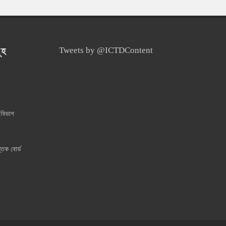
ূহ
Tweets by @ICTDContent
 বিভাগ
্তক বোর্ড