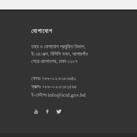
যোগাযোগ
তথ্য ও যোগাযোগ প্রযুক্তি বিভাগ,
ই-১৪/এক্স, বিসিসি ভবন, আগারগাঁও
শেরে-বাংলানগর, ঢাকা-১২০৭
ফোনঃ
+৮৮-০২-৮১৮১৬৪১
ফ্যক্সঃ
+৮৮-০২-৮১৮১৫৬৫
ই-মেইলঃ
info@ictd.gov.bd