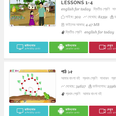
LESSONS 1-4
english for today
দ্বিতীয় শ্রেণি
সা
লাইক:
302
দেখেছে: 82391
ড
ফাইলের আকার: 4.47 MB
দ্বিতীয় শ্রেণি
english for today
ডাউনলোড
ডাউনলোড
দেখুন
কম্পিউটার ভার্সন
মোবাইল ভার্সন
ওয়েব ভার্
পাঠ ১৫
আমার বাংলা বই
প্রথম শ্রেণি
সাধারন
প্রা
দেখেছে: 34627
ডাউনলোড: 2596
প্রথম শ্রেণি
আমার বাংলা বই
ডাউনলোড
ডাউনলোড
দেখুন
কম্পিউটার ভার্সন
মোবাইল ভার্সন
ওয়েব ভার্