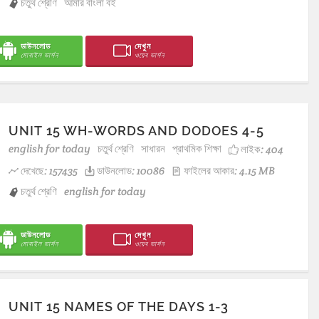
চতুর্থ শ্রেণি
আমার বাংলা বই
ডাউনলোড
দেখুন
মোবাইল ভার্সন
ওয়েব ভার্সন
UNIT 15 WH-WORDS AND DODOES 4-5
english for today
চতুর্থ শ্রেণি
সাধারন
প্রাথমিক শিক্ষা
লাইক:
404
দেখেছে: 157435
ডাউনলোড: 10086
ফাইলের আকার: 4.15 MB
চতুর্থ শ্রেণি
english for today
ডাউনলোড
দেখুন
মোবাইল ভার্সন
ওয়েব ভার্সন
UNIT 15 NAMES OF THE DAYS 1-3