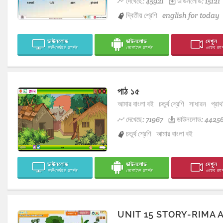
দেখেছে: 45921
ডাউনলোড: 15121
দ্বিতীয় শ্রেণি
english for today
ডাউনলোড
ডাউনলোড
দেখুন
কম্পিউটার ভার্সন
মোবাইল ভার্সন
ওয়েব ভার্
পাঠ ১৫
আমার বাংলা বই
চতুর্থ শ্রেণি
সাধারন
প্রাথ
দেখেছে: 71967
ডাউনলোড: 4425
চতুর্থ শ্রেণি
আমার বাংলা বই
ডাউনলোড
ডাউনলোড
দেখুন
কম্পিউটার ভার্সন
মোবাইল ভার্সন
ওয়েব ভার্
UNIT 15 STORY-RIMA 