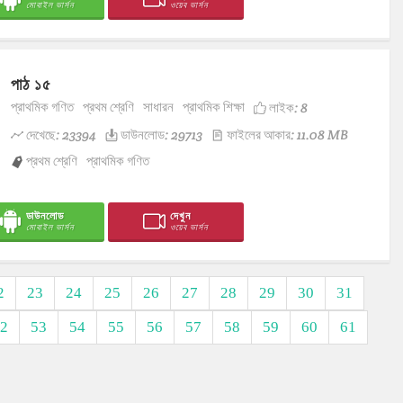
মোবাইল ভার্সন
ওয়েব ভার্সন
পাঠ ১৫
প্রাথমিক গণিত
প্রথম শ্রেণি
সাধারন
প্রাথমিক শিক্ষা
লাইক:
8
দেখেছে: 23394
ডাউনলোড: 29713
ফাইলের আকার: 11.08 MB
প্রথম শ্রেণি
প্রাথমিক গণিত
ডাউনলোড
দেখুন
মোবাইল ভার্সন
ওয়েব ভার্সন
2
23
24
25
26
27
28
29
30
31
2
53
54
55
56
57
58
59
60
61