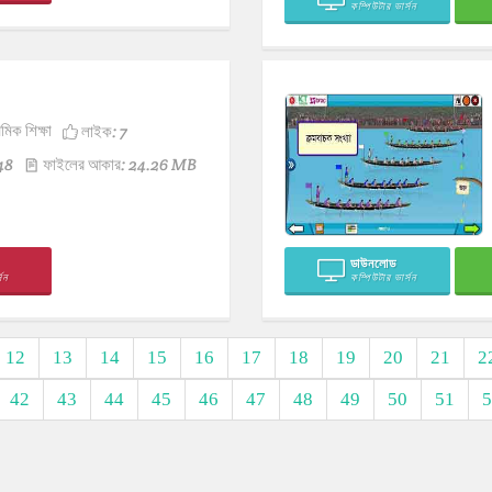
কম্পিউটার ভার্সন
থমিক শিক্ষা
লাইক:
7
48
ফাইলের আকার: 24.26 MB
ডাউনলোড
সন
কম্পিউটার ভার্সন
12
13
14
15
16
17
18
19
20
21
2
42
43
44
45
46
47
48
49
50
51
5