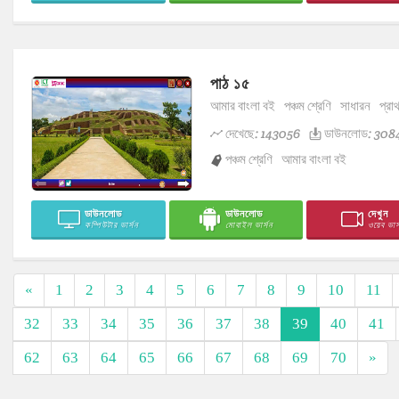
পাঠ ১৫
আমার বাংলা বই
পঞ্চম শ্রেণি
সাধারন
প্রা
দেখেছে: 143056
ডাউনলোড: 308
পঞ্চম শ্রেণি
আমার বাংলা বই
ডাউনলোড
ডাউনলোড
দেখুন
কম্পিউটার ভার্সন
মোবাইল ভার্সন
ওয়েব ভার্
«
1
2
3
4
5
6
7
8
9
10
11
32
33
34
35
36
37
38
39
40
41
62
63
64
65
66
67
68
69
70
»