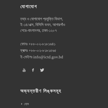
যোগাযোগ
তথ্য ও যোগাযোগ প্রযুক্তি বিভাগ,
ই-১৪/এক্স, বিসিসি ভবন, আগারগাঁও
শেরে-বাংলানগর, ঢাকা-১২০৭
ফোনঃ
+৮৮-০২-৮১৮১৬৪১
ফ্যক্সঃ
+৮৮-০২-৮১৮১৫৬৫
ই-মেইলঃ
info@ictd.gov.bd
অভ্যন্তরীণ লিঙ্কসমূহ
হোম