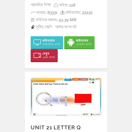
প্রাথমিক শিক্ষা
লাইক:
128
দেখেছে: 63331
ডাউনলোড: 33235
ফাইলের আকার: 43.39 MB
তৃতীয় শ্রেণি
আমার বাংলা বই
ডাউনলোড
ডাউনলোড
কম্পিউটার ভার্সন
মোবাইল ভার্সন
দেখুন
ওয়েব ভার্সন
UNIT 21 LETTER Q