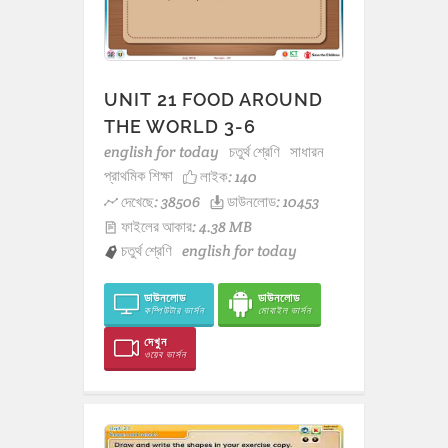
UNIT 21 FOOD AROUND
THE WORLD 3-6
english for today
চতুর্থ শ্রেণি
সাধারন
প্রাথমিক শিক্ষা
লাইক:
140
দেখেছে: 38506
ডাউনলোড: 10453
ফাইলের আকার: 4.38 MB
চতুর্থ শ্রেণি
english for today
ডাউনলোড
ডাউনলোড
কম্পিউটার ভার্সন
মোবাইল ভার্সন
দেখুন
ওয়েব ভার্সন