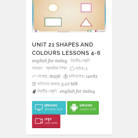
UNIT 21 SHAPES AND
COLOURS LESSONS 4-6
english for today
দ্বিতীয় শ্রেণি
সাধারন
প্রাথমিক শিক্ষা
লাইক:
1
দেখেছে: 81336
ডাউনলোড: 14083
ফাইলের আকার: 3.07 MB
দ্বিতীয় শ্রেণি
english for today
ডাউনলোড
ডাউনলোড
কম্পিউটার ভার্সন
মোবাইল ভার্সন
দেখুন
ওয়েব ভার্সন