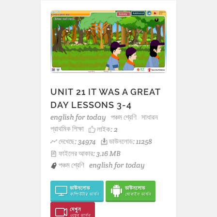
UNIT 21 IT WAS A GREAT
DAY LESSONS 3-4
english for today
পঞ্চম শ্রেণি
সাধারন
প্রাথমিক শিক্ষা
লাইক:
2
দেখেছে: 34974
ডাউনলোড: 11258
ফাইলের আকার: 3.16 MB
পঞ্চম শ্রেণি
english for today
ডাউনলোড
ডাউনলোড
কম্পিউটার ভার্সন
মোবাইল ভার্সন
দেখুন
ওয়েব ভার্সন