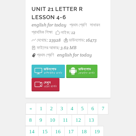
UNIT 21 LETTER R
LESSON 4-6
english for today
প্রথম শ্রেণি
সাধারন
প্রাথমিক শিক্ষা
লাইক:
12
দেখেছে: 23928
ডাউনলোড: 16473
ফাইলের আকার: 3.62 MB
প্রথম শ্রেণি
english for today
ডাউনলোড
ডাউনলোড
কম্পিউটার ভার্সন
মোবাইল ভার্সন
দেখুন
ওয়েব ভার্সন
«
1
2
3
4
5
6
7
8
9
10
11
12
13
14
15
16
17
18
19