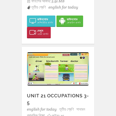
ফাইলের আকার: 5.91 MB
তৃতীয় শ্রেণি
english for today
ডাউনলোড
ডাউনলোড
কম্পিউটার ভার্সন
মোবাইল ভার্সন
দেখুন
ওয়েব ভার্সন
UNIT 21 OCCUPATIONS 3-
5
english for today
তৃতীয় শ্রেণি
সাধারন
প্রাথমিক শিক্ষা
লাইক:
15