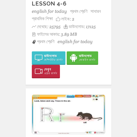
LESSON 4-6
english for today
প্রথম শ্রেণি
সাধারন
প্রাথমিক শিক্ষা
লাইক:
2
দেখেছে: 25795
ডাউনলোড: 17125
ফাইলের আকার: 3.89 MB
প্রথম শ্রেণি
english for today
ডাউনলোড
ডাউনলোড
কম্পিউটার ভার্সন
মোবাইল ভার্সন
দেখুন
ওয়েব ভার্সন