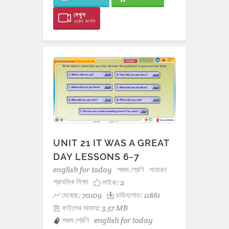
দেখুন
ওয়েব ভার্সন
UNIT 21 IT WAS A GREAT
DAY LESSONS 6-7
english for today
পঞ্চম শ্রেণি
সাধারন
প্রাথমিক শিক্ষা
লাইক:
2
দেখেছে: 70109
ডাউনলোড: 11861
ফাইলের আকার: 3.57 MB
পঞ্চম শ্রেণি
english for today