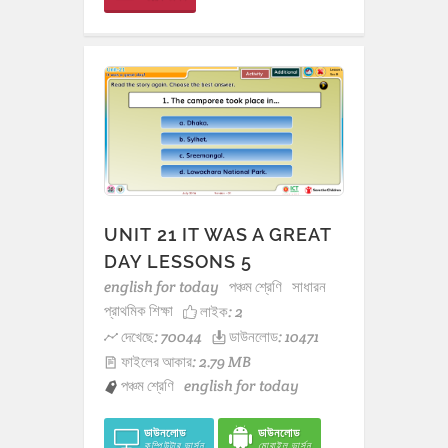
UNIT 21 IT WAS A GREAT
DAY LESSONS 5
english for today
পঞ্চম শ্রেণি
সাধারন
প্রাথমিক শিক্ষা
লাইক:
2
দেখেছে: 70044
ডাউনলোড: 10471
ফাইলের আকার: 2.79 MB
পঞ্চম শ্রেণি
english for today
ডাউনলোড
ডাউনলোড
কম্পিউটার ভার্সন
মোবাইল ভার্সন