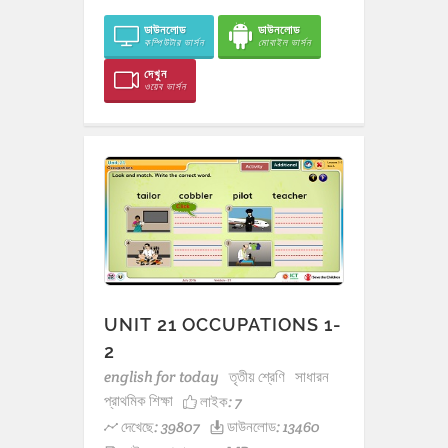
ডাউনলোড
ডাউনলোড
কম্পিউটার ভার্সন
মোবাইল ভার্সন
দেখুন
ওয়েব ভার্সন
UNIT 21 OCCUPATIONS 1-
2
english for today
তৃতীয় শ্রেণি
সাধারন
প্রাথমিক শিক্ষা
লাইক:
7
দেখেছে: 39807
ডাউনলোড: 13460