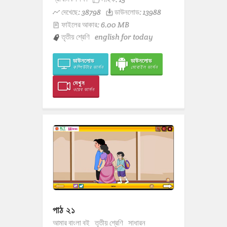
দেখেছে: 38798
ডাউনলোড: 13988
ফাইলের আকার: 6.00 MB
তৃতীয় শ্রেণি
english for today
ডাউনলোড
ডাউনলোড
কম্পিউটার ভার্সন
মোবাইল ভার্সন
দেখুন
ওয়েব ভার্সন
পাঠ ২১
আমার বাংলা বই
তৃতীয় শ্রেণি
সাধারন