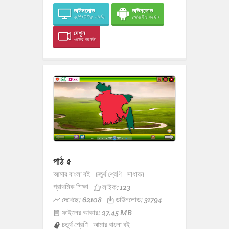
ডাউনলোড
ডাউনলোড
কম্পিউটার ভার্সন
মোবাইল ভার্সন
দেখুন
ওয়েব ভার্সন
পাঠ ৫
আমার বাংলা বই
চতুর্থ শ্রেণি
সাধারন
প্রাথমিক শিক্ষা
লাইক:
123
দেখেছে: 62108
ডাউনলোড: 31794
ফাইলের আকার: 27.45 MB
চতুর্থ শ্রেণি
আমার বাংলা বই