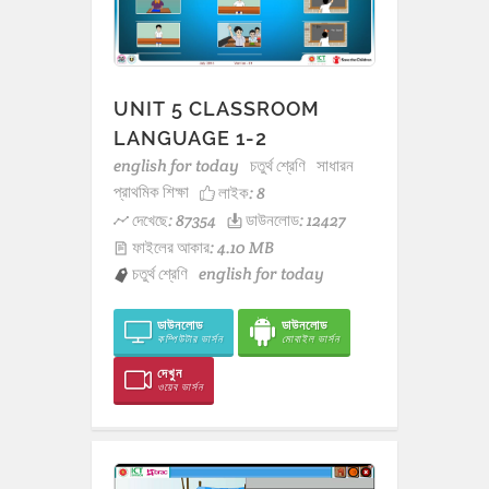
UNIT 5 CLASSROOM
LANGUAGE 1-2
english for today
চতুর্থ শ্রেণি
সাধারন
প্রাথমিক শিক্ষা
লাইক:
8
দেখেছে: 87354
ডাউনলোড: 12427
ফাইলের আকার: 4.10 MB
চতুর্থ শ্রেণি
english for today
ডাউনলোড
ডাউনলোড
কম্পিউটার ভার্সন
মোবাইল ভার্সন
দেখুন
ওয়েব ভার্সন