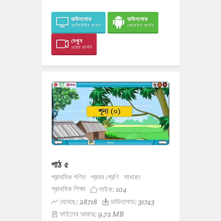
ডাউনলোড
ডাউনলোড
কম্পিউটার ভার্সন
মোবাইল ভার্সন
দেখুন
ওয়েব ভার্সন
পাঠ ৫
প্রাথমিক গণিত
প্রথম শ্রেণি
সাধারন
প্রাথমিক শিক্ষা
লাইক:
104
দেখেছে: 28718
ডাউনলোড: 31743
ফাইলের আকার: 9.72 MB