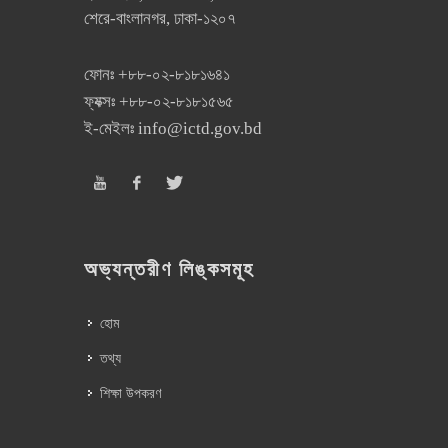
শেরে-বাংলানগর, ঢাকা-১২০৭
ফোনঃ
+৮৮-০২-৮১৮১৬৪১
ফ্যক্সঃ
+৮৮-০২-৮১৮১৫৬৫
ই-মেইলঃ
info@ictd.gov.bd
অভ্যন্তরীণ লিঙ্কসমূহ
হোম
তথ্য
শিক্ষা উপকরণ