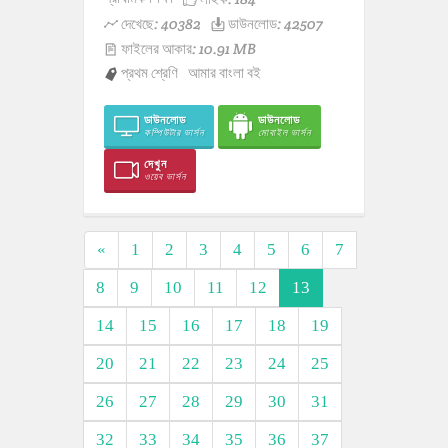
দেখেছে: 40382
ডাউনলোড: 42507
ফাইলের আকার: 10.91 MB
প্রথম শ্রেণি
আমার বাংলা বই
ডাউনলোড
ডাউনলোড
কম্পিউটার ভার্সন
মোবাইল ভার্সন
দেখুন
ওয়েব ভার্সন
«
1
2
3
4
5
6
7
8
9
10
11
12
13
14
15
16
17
18
19
20
21
22
23
24
25
26
27
28
29
30
31
32
33
34
35
36
37