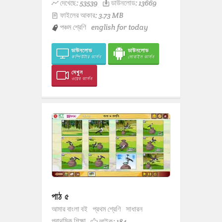
দেখেছে: 53539
ডাউনলোড: 13669
ফাইলের আকার: 3.73 MB
পঞ্চম শ্রেণি
english for today
ডাউনলোড
ডাউনলোড
কম্পিউটার ভার্সন
মোবাইল ভার্সন
দেখুন
ওয়েব ভার্সন
পাঠ ৫
আমার বাংলা বই
প্রথম শ্রেণি
সাধারন
প্রাথমিক শিক্ষা
লাইক:
184