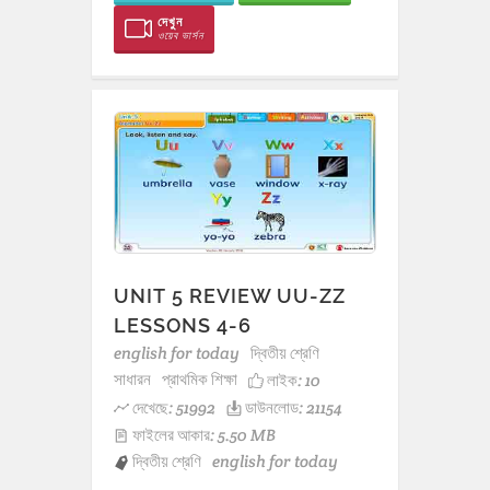
দেখুন
ওয়েব ভার্সন
UNIT 5 REVIEW UU-ZZ
LESSONS 4-6
english for today
দ্বিতীয় শ্রেণি
সাধারন
প্রাথমিক শিক্ষা
লাইক:
10
দেখেছে: 51992
ডাউনলোড: 21154
ফাইলের আকার: 5.50 MB
দ্বিতীয় শ্রেণি
english for today