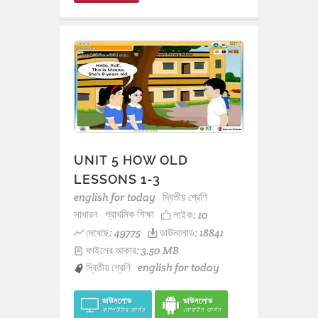
UNIT 5 HOW OLD
LESSONS 1-3
english for today
দ্বিতীয় শ্রেণি
সাধারন
প্রাথমিক শিক্ষা
লাইক:
10
দেখেছে: 49775
ডাউনলোড: 18841
ফাইলের আকার: 3.50 MB
দ্বিতীয় শ্রেণি
english for today
ডাউনলোড
ডাউনলোড
কম্পিউটার ভার্সন
মোবাইল ভার্সন