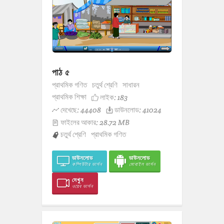
পাঠ ৫
প্রাথমিক গণিত
চতুর্থ শ্রেণি
সাধারন
প্রাথমিক শিক্ষা
লাইক:
183
দেখেছে: 44408
ডাউনলোড: 41024
ফাইলের আকার: 28.72 MB
চতুর্থ শ্রেণি
প্রাথমিক গণিত
ডাউনলোড
ডাউনলোড
কম্পিউটার ভার্সন
মোবাইল ভার্সন
দেখুন
ওয়েব ভার্সন