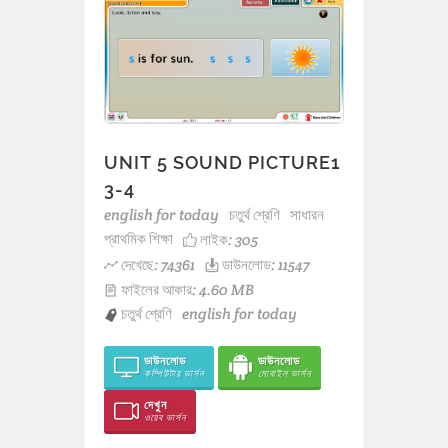
UNIT 5 SOUND PICTURE1
3-4
english for today
চতুর্থ শ্রেণি
সাধারন
প্রাথমিক শিক্ষা
লাইক:
305
দেখেছে: 74361
ডাউনলোড: 11547
ফাইলের আকার: 4.60 MB
চতুর্থ শ্রেণি
english for today
ডাউনলোড
ডাউনলোড
কম্পিউটার ভার্সন
মোবাইল ভার্সন
দেখুন
ওয়েব ভার্সন