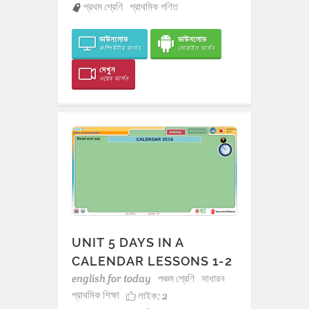
প্রথম শ্রেণি
প্রাথমিক গণিত
ডাউনলোড
ডাউনলোড
কম্পিউটার ভার্সন
মোবাইল ভার্সন
দেখুন
ওয়েব ভার্সন
UNIT 5 DAYS IN A
CALENDAR LESSONS 1-2
english for today
পঞ্চম শ্রেণি
সাধারন
প্রাথমিক শিক্ষা
লাইক:
2