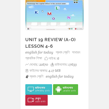
UNIT 19 REVIEW (A-O)
LESSON 4-6
english for today
প্রথম শ্রেণি
সাধারন
প্রাথমিক শিক্ষা
লাইক:
6
দেখেছে: 21670
ডাউনলোড: 17633
ফাইলের আকার: 4.17 MB
প্রথম শ্রেণি
english for today
ডাউনলোড
ডাউনলোড
কম্পিউটার ভার্সন
মোবাইল ভার্সন
দেখুন
ওয়েব ভার্সন