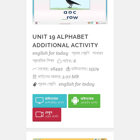
UNIT 19 ALPHABET
ADDITIONAL ACTIVITY
english for today
প্রথম শ্রেণি
সাধারন
প্রাথমিক শিক্ষা
লাইক:
6
দেখেছে: 26492
ডাউনলোড: 15574
ফাইলের আকার: 3.07 MB
প্রথম শ্রেণি
english for today
ডাউনলোড
ডাউনলোড
কম্পিউটার ভার্সন
মোবাইল ভার্সন
দেখুন
ওয়েব ভার্সন