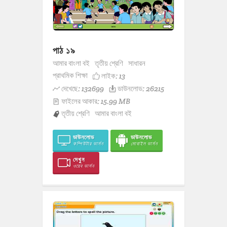
পাঠ ১৯
আমার বাংলা বই
তৃতীয় শ্রেণি
সাধারন
প্রাথমিক শিক্ষা
লাইক:
13
দেখেছে: 132699
ডাউনলোড: 26215
ফাইলের আকার: 15.99 MB
তৃতীয় শ্রেণি
আমার বাংলা বই
ডাউনলোড
ডাউনলোড
কম্পিউটার ভার্সন
মোবাইল ভার্সন
দেখুন
ওয়েব ভার্সন