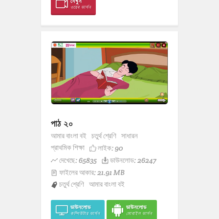
দেখুন
ওয়েব ভার্সন
পাঠ ২০
আমার বাংলা বই
চতুর্থ শ্রেণি
সাধারন
প্রাথমিক শিক্ষা
লাইক:
90
দেখেছে: 65835
ডাউনলোড: 26247
ফাইলের আকার: 21.91 MB
চতুর্থ শ্রেণি
আমার বাংলা বই
ডাউনলোড
ডাউনলোড
কম্পিউটার ভার্সন
মোবাইল ভার্সন