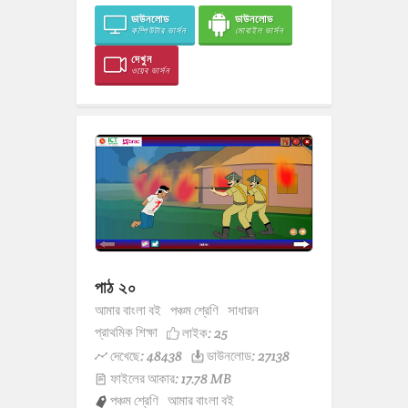
ডাউনলোড
ডাউনলোড
কম্পিউটার ভার্সন
মোবাইল ভার্সন
দেখুন
ওয়েব ভার্সন
পাঠ ২০
আমার বাংলা বই
পঞ্চম শ্রেণি
সাধারন
প্রাথমিক শিক্ষা
লাইক:
25
দেখেছে: 48438
ডাউনলোড: 27138
ফাইলের আকার: 17.78 MB
পঞ্চম শ্রেণি
আমার বাংলা বই