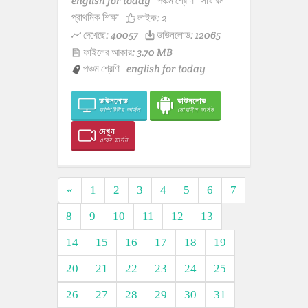
english for today
পঞ্চম শ্রেণি
সাধারন
প্রাথমিক শিক্ষা
লাইক:
2
দেখেছে: 40057
ডাউনলোড: 12065
ফাইলের আকার: 3.70 MB
পঞ্চম শ্রেণি
english for today
ডাউনলোড
ডাউনলোড
কম্পিউটার ভার্সন
মোবাইল ভার্সন
দেখুন
ওয়েব ভার্সন
«
1
2
3
4
5
6
7
8
9
10
11
12
13
14
15
16
17
18
19
20
21
22
23
24
25
26
27
28
29
30
31