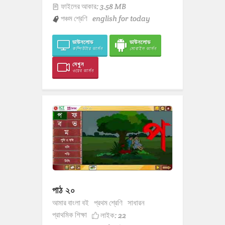
ফাইলের আকার: 3.58 MB
পঞ্চম শ্রেণি
english for today
ডাউনলোড
ডাউনলোড
কম্পিউটার ভার্সন
মোবাইল ভার্সন
দেখুন
ওয়েব ভার্সন
পাঠ ২০
আমার বাংলা বই
প্রথম শ্রেণি
সাধারন
প্রাথমিক শিক্ষা
লাইক:
22