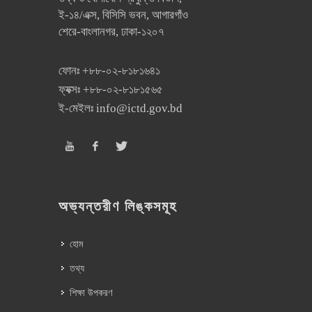
ই-১৪/এক্স, বিসিসি ভবন, আগারগাঁও
শেরে-বাংলানগর, ঢাকা-১২০৭
ফোনঃ
+৮৮-০২-৮১৮১৬৪১
ফ্যক্সঃ
+৮৮-০২-৮১৮১৫৬৫
ই-মেইলঃ
info@ictd.gov.bd
অভ্যন্তরীণ লিঙ্কসমূহ
হোম
তথ্য
শিক্ষা উপকরণ