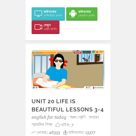
ডাউনলোড
ডাউনলোড
কম্পিউটার ভার্সন
মোবাইল ভার্সন
দেখুন
ওয়েব ভার্সন
UNIT 20 LIFE IS
BEAUTIFUL LESSONS 3-4
english for today
পঞ্চম শ্রেণি
সাধারন
প্রাথমিক শিক্ষা
লাইক:
7
দেখেছে: 46333
ডাউনলোড: 13377