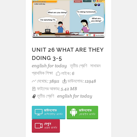
UNIT 26 WHAT ARE THEY
DOING 3-5
english for today
তৃতীয় শ্রেণি
সাধারন
প্রাথমিক শিক্ষা
লাইক:
6
দেখেছে: 38911
ডাউনলোড: 12948
ফাইলের আকার: 5.42 MB
তৃতীয় শ্রেণি
english for today
ডাউনলোড
ডাউনলোড
কম্পিউটার ভার্সন
মোবাইল ভার্সন
দেখুন
ওয়েব ভার্সন