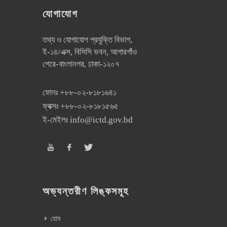
যোগাযোগ
তথ্য ও যোগাযোগ প্রযুক্তি বিভাগ,
ই-১৪/এক্স, বিসিসি ভবন, আগারগাঁও
শেরে-বাংলানগর, ঢাকা-১২০৭
ফোনঃ
+৮৮-০২-৮১৮১৬৪১
ফ্যক্সঃ
+৮৮-০২-৮১৮১৫৬৫
ই-মেইলঃ
info@ictd.gov.bd
অভ্যন্তরীণ লিঙ্কসমূহ
হোম