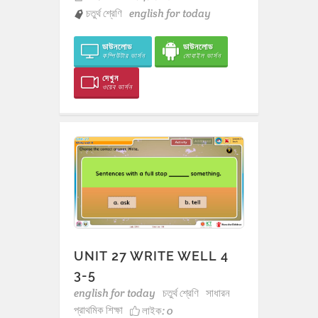
চতুর্থ শ্রেণি
english for today
ডাউনলোড
ডাউনলোড
কম্পিউটার ভার্সন
মোবাইল ভার্সন
দেখুন
ওয়েব ভার্সন
UNIT 27 WRITE WELL 4
3-5
english for today
চতুর্থ শ্রেণি
সাধারন
প্রাথমিক শিক্ষা
লাইক:
0