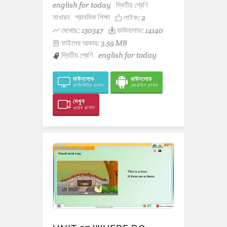
english for today
দ্বিতীয় শ্রেণি
সাধারন
প্রাথমিক শিক্ষা
লাইক:
2
দেখেছে: 130347
ডাউনলোড: 14140
ফাইলের আকার: 3.59 MB
দ্বিতীয় শ্রেণি
english for today
ডাউনলোড
ডাউনলোড
কম্পিউটার ভার্সন
মোবাইল ভার্সন
দেখুন
ওয়েব ভার্সন