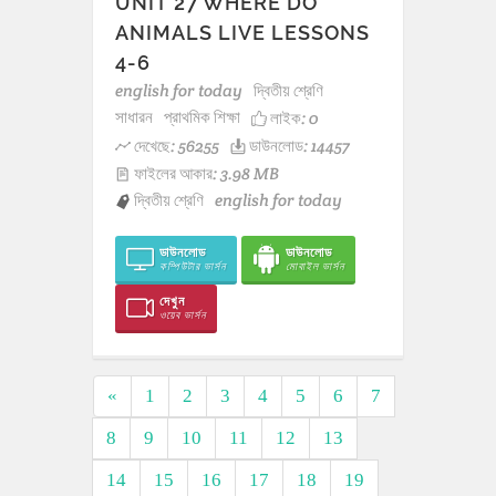
UNIT 27 WHERE DO
ANIMALS LIVE LESSONS
4-6
english for today
দ্বিতীয় শ্রেণি
সাধারন
প্রাথমিক শিক্ষা
লাইক:
0
দেখেছে: 56255
ডাউনলোড: 14457
ফাইলের আকার: 3.98 MB
দ্বিতীয় শ্রেণি
english for today
ডাউনলোড
ডাউনলোড
কম্পিউটার ভার্সন
মোবাইল ভার্সন
দেখুন
ওয়েব ভার্সন
«
1
2
3
4
5
6
7
8
9
10
11
12
13
14
15
16
17
18
19