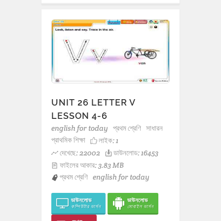
UNIT 26 LETTER V
LESSON 4-6
english for today
প্রথম শ্রেণি
সাধারন
প্রাথমিক শিক্ষা
লাইক:
1
দেখেছে: 22002
ডাউনলোড: 16453
ফাইলের আকার: 3.83 MB
প্রথম শ্রেণি
english for today
ডাউনলোড
ডাউনলোড
কম্পিউটার ভার্সন
মোবাইল ভার্সন