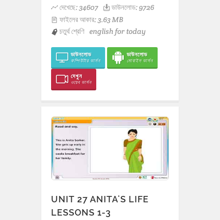
দেখেছে: 34607
ডাউনলোড: 9726
ফাইলের আকার: 3.63 MB
চতুর্থ শ্রেণি
english for today
ডাউনলোড
ডাউনলোড
কম্পিউটার ভার্সন
মোবাইল ভার্সন
দেখুন
ওয়েব ভার্সন
UNIT 27 ANITA'S LIFE
LESSONS 1-3