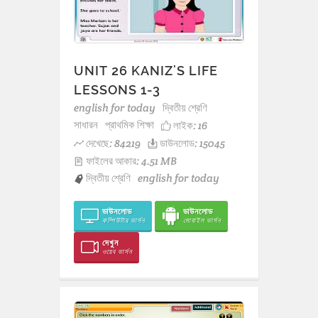
UNIT 26 KANIZ'S LIFE
LESSONS 1-3
english for today
দ্বিতীয় শ্রেণি
সাধারন
প্রাথমিক শিক্ষা
লাইক:
16
দেখেছে: 84219
ডাউনলোড: 15045
ফাইলের আকার: 4.51 MB
দ্বিতীয় শ্রেণি
english for today
ডাউনলোড
ডাউনলোড
কম্পিউটার ভার্সন
মোবাইল ভার্সন
দেখুন
ওয়েব ভার্সন