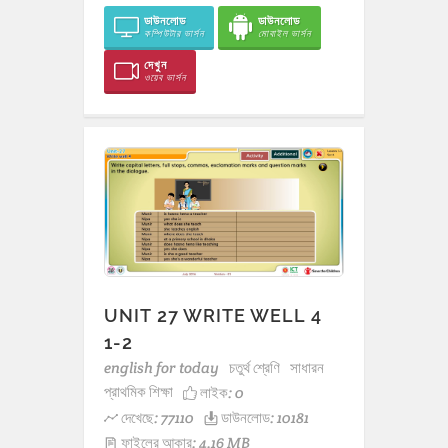
ডাউনলোড
ডাউনলোড
কম্পিউটার ভার্সন
মোবাইল ভার্সন
দেখুন
ওয়েব ভার্সন
UNIT 27 WRITE WELL 4
1-2
english for today
চতুর্থ শ্রেণি
সাধারন
প্রাথমিক শিক্ষা
লাইক:
0
দেখেছে: 77110
ডাউনলোড: 10181
ফাইলের আকার: 4.16 MB