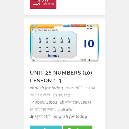
দেখুন
ওয়েব ভার্সন
UNIT 26 NUMBERS (10)
LESSON 1-3
english for today
প্রথম শ্রেণি
সাধারন
প্রাথমিক শিক্ষা
লাইক:
2
দেখেছে: 48102
ডাউনলোড: 18673
ফাইলের আকার: 5.96 MB
প্রথম শ্রেণি
english for today