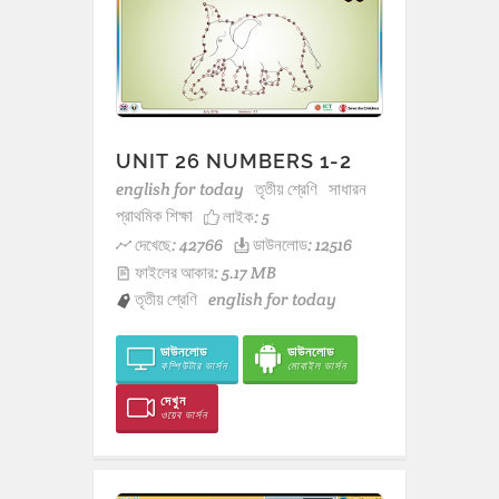
UNIT 26 NUMBERS 1-2
english for today
তৃতীয় শ্রেণি
সাধারন
প্রাথমিক শিক্ষা
লাইক:
5
দেখেছে: 42766
ডাউনলোড: 12516
ফাইলের আকার: 5.17 MB
তৃতীয় শ্রেণি
english for today
ডাউনলোড
ডাউনলোড
কম্পিউটার ভার্সন
মোবাইল ভার্সন
দেখুন
ওয়েব ভার্সন