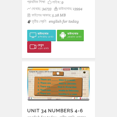
প্রাথমিক শিক্ষা
লাইক:
9
দেখেছে: 34733
ডাউনলোড: 13994
ফাইলের আকার: 5.28 MB
তৃতীয় শ্রেণি
english for today
ডাউনলোড
ডাউনলোড
কম্পিউটার ভার্সন
মোবাইল ভার্সন
দেখুন
ওয়েব ভার্সন
UNIT 34 NUMBERS 4-6