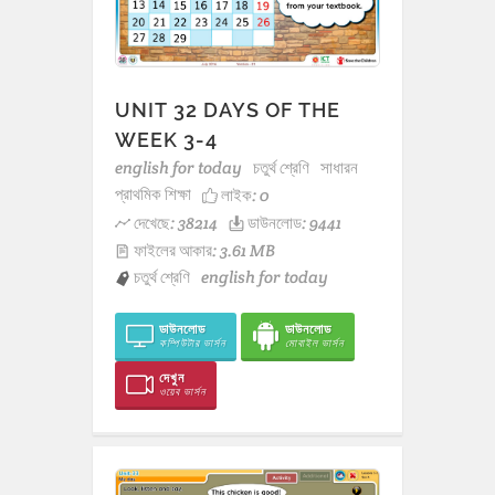
UNIT 32 DAYS OF THE
WEEK 3-4
english for today
চতুর্থ শ্রেণি
সাধারন
প্রাথমিক শিক্ষা
লাইক:
0
দেখেছে: 38214
ডাউনলোড: 9441
ফাইলের আকার: 3.61 MB
চতুর্থ শ্রেণি
english for today
ডাউনলোড
ডাউনলোড
কম্পিউটার ভার্সন
মোবাইল ভার্সন
দেখুন
ওয়েব ভার্সন