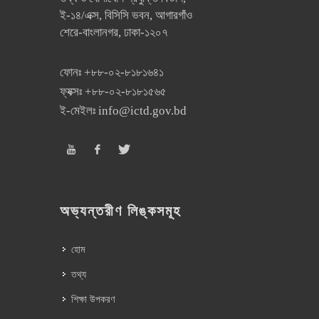
ই-১৪/এক্স, বিসিসি ভবন, আগারগাঁও
শেরে-বাংলানগর, ঢাকা-১২০৭
ফোনঃ
+৮৮-০২-৮১৮১৬৪১
ফ্যক্সঃ
+৮৮-০২-৮১৮১৫৬৫
ই-মেইলঃ
info@ictd.gov.bd
অভ্যন্তরীণ লিঙ্কসমূহ
হোম
তথ্য
শিক্ষা উপকরণ