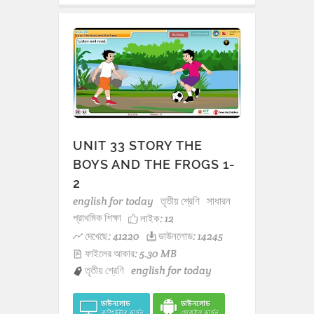
UNIT 33 STORY THE
BOYS AND THE FROGS 1-
2
english for today
তৃতীয় শ্রেণি
সাধারন
প্রাথমিক শিক্ষা
লাইক:
12
দেখেছে: 41220
ডাউনলোড: 14245
ফাইলের আকার: 5.30 MB
তৃতীয় শ্রেণি
english for today
ডাউনলোড
ডাউনলোড
কম্পিউটার ভার্সন
মোবাইল ভার্সন