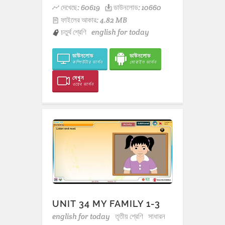
দেখেছে: 60619
ডাউনলোড: 10660
ফাইলের আকার: 4.82 MB
চতুর্থ শ্রেণি
english for today
ডাউনলোড
ডাউনলোড
কম্পিউটার ভার্সন
মোবাইল ভার্সন
দেখুন
ওয়েব ভার্সন
UNIT 34 MY FAMILY 1-3
english for today
তৃতীয় শ্রেণি
সাধারন