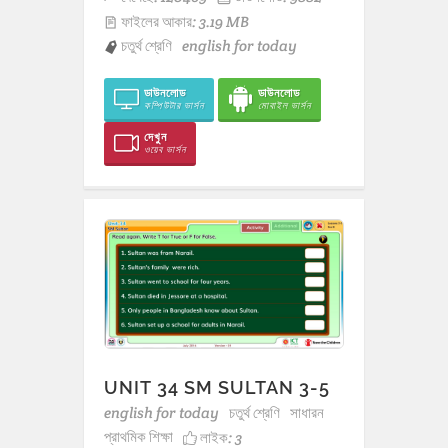
ফাইলের আকার: 3.19 MB
চতুর্থ শ্রেণি
english for today
ডাউনলোড
ডাউনলোড
কম্পিউটার ভার্সন
মোবাইল ভার্সন
দেখুন
ওয়েব ভার্সন
UNIT 34 SM SULTAN 3-5
english for today
চতুর্থ শ্রেণি
সাধারন
প্রাথমিক শিক্ষা
লাইক:
3