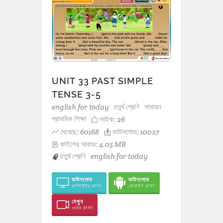
UNIT 33 PAST SIMPLE
TENSE 3-5
english for today
চতুর্থ শ্রেণি
সাধারন
প্রাথমিক শিক্ষা
লাইক:
26
দেখেছে: 60168
ডাউনলোড: 10027
ফাইলের আকার: 4.05 MB
চতুর্থ শ্রেণি
english for today
ডাউনলোড
ডাউনলোড
কম্পিউটার ভার্সন
মোবাইল ভার্সন
দেখুন
ওয়েব ভার্সন