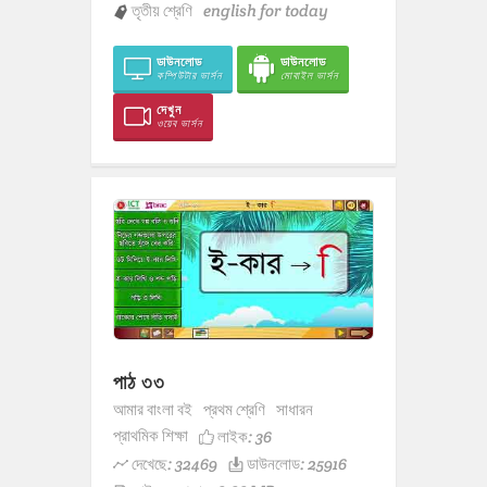
তৃতীয় শ্রেণি
english for today
ডাউনলোড
ডাউনলোড
কম্পিউটার ভার্সন
মোবাইল ভার্সন
দেখুন
ওয়েব ভার্সন
পাঠ ৩৩
আমার বাংলা বই
প্রথম শ্রেণি
সাধারন
প্রাথমিক শিক্ষা
লাইক:
36
দেখেছে: 32469
ডাউনলোড: 25916