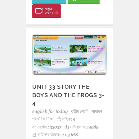
দেখুন
ওয়েব ভার্সন
UNIT 33 STORY THE
BOYS AND THE FROGS 3-
4
english for today
তৃতীয় শ্রেণি
সাধারন
প্রাথমিক শিক্ষা
লাইক:
5
দেখেছে: 33037
ডাউনলোড: 14989
ফাইলের আকার: 7.03 MB