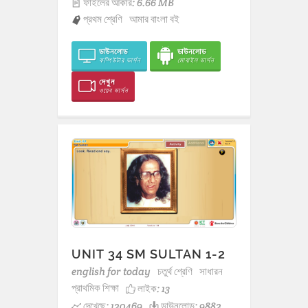
ফাইলের আকার: 6.66 MB
প্রথম শ্রেণি
আমার বাংলা বই
ডাউনলোড
ডাউনলোড
কম্পিউটার ভার্সন
মোবাইল ভার্সন
দেখুন
ওয়েব ভার্সন
UNIT 34 SM SULTAN 1-2
english for today
চতুর্থ শ্রেণি
সাধারন
প্রাথমিক শিক্ষা
লাইক:
13
দেখেছে: 120469
ডাউনলোড: 9882