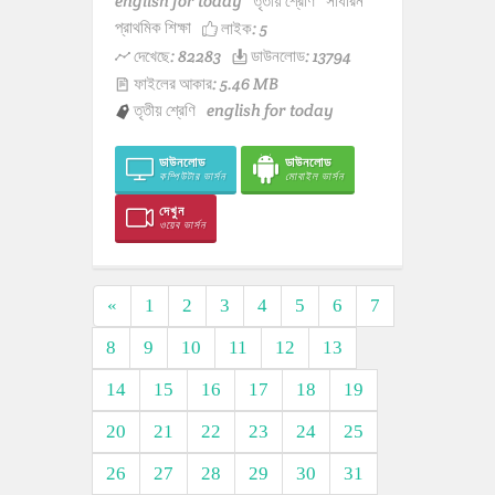
english for today
তৃতীয় শ্রেণি
সাধারন
প্রাথমিক শিক্ষা
লাইক:
5
দেখেছে: 82283
ডাউনলোড: 13794
ফাইলের আকার: 5.46 MB
তৃতীয় শ্রেণি
english for today
ডাউনলোড
ডাউনলোড
কম্পিউটার ভার্সন
মোবাইল ভার্সন
দেখুন
ওয়েব ভার্সন
«
1
2
3
4
5
6
7
8
9
10
11
12
13
14
15
16
17
18
19
20
21
22
23
24
25
26
27
28
29
30
31