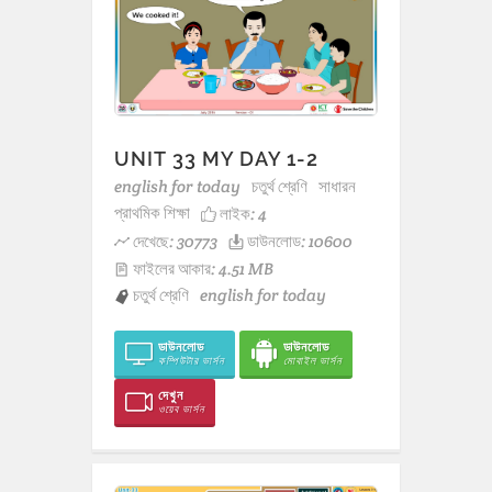
UNIT 33 MY DAY 1-2
english for today
চতুর্থ শ্রেণি
সাধারন
প্রাথমিক শিক্ষা
লাইক:
4
দেখেছে: 30773
ডাউনলোড: 10600
ফাইলের আকার: 4.51 MB
চতুর্থ শ্রেণি
english for today
ডাউনলোড
ডাউনলোড
কম্পিউটার ভার্সন
মোবাইল ভার্সন
দেখুন
ওয়েব ভার্সন