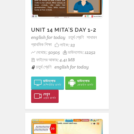
UNIT 14 MITA'S DAY 1-2
english for today
চতুর্থ শ্রেণি
সাধারন
প্রাথমিক শিক্ষা
লাইক:
23
দেখেছে: 50505
ডাউনলোড: 12252
ফাইলের আকার: 4.41 MB
চতুর্থ শ্রেণি
english for today
ডাউনলোড
ডাউনলোড
কম্পিউটার ভার্সন
মোবাইল ভার্সন
দেখুন
ওয়েব ভার্সন