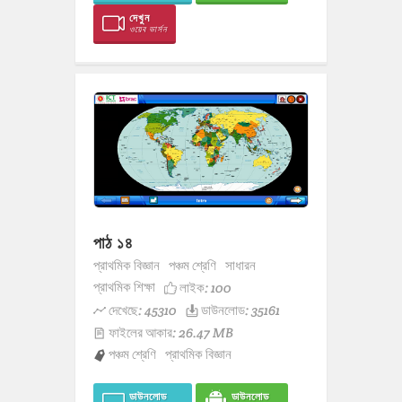
দেখুন
ওয়েব ভার্সন
পাঠ ১৪
প্রাথমিক বিজ্ঞান
পঞ্চম শ্রেণি
সাধারন
প্রাথমিক শিক্ষা
লাইক:
100
দেখেছে: 45310
ডাউনলোড: 35161
ফাইলের আকার: 26.47 MB
পঞ্চম শ্রেণি
প্রাথমিক বিজ্ঞান
ডাউনলোড
ডাউনলোড