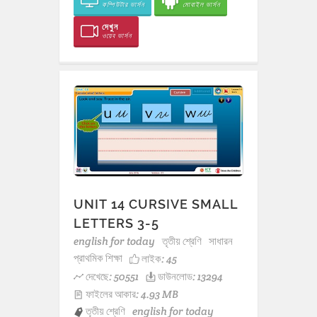
কম্পিউটার ভার্সন
মোবাইল ভার্সন
দেখুন
ওয়েব ভার্সন
UNIT 14 CURSIVE SMALL
LETTERS 3-5
english for today
তৃতীয় শ্রেণি
সাধারন
প্রাথমিক শিক্ষা
লাইক:
45
দেখেছে: 50551
ডাউনলোড: 13294
ফাইলের আকার: 4.93 MB
তৃতীয় শ্রেণি
english for today