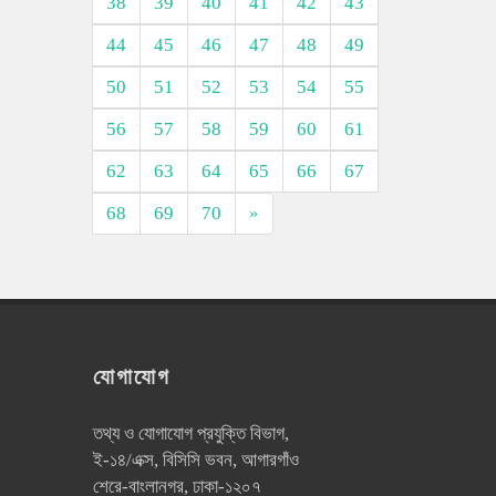
38
39
40
41
42
43
44
45
46
47
48
49
50
51
52
53
54
55
56
57
58
59
60
61
62
63
64
65
66
67
68
69
70
»
যোগাযোগ
তথ্য ও যোগাযোগ প্রযুক্তি বিভাগ,
ই-১৪/এক্স, বিসিসি ভবন, আগারগাঁও
শেরে-বাংলানগর, ঢাকা-১২০৭