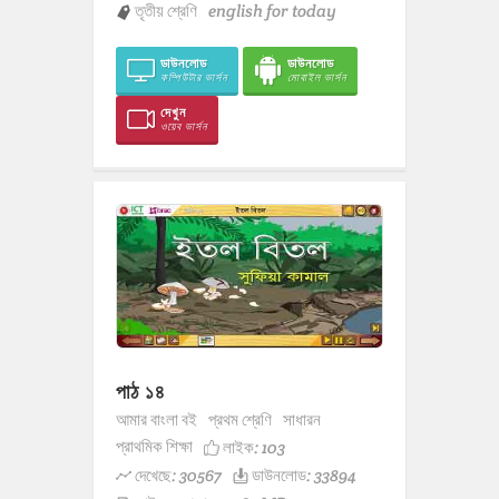
তৃতীয় শ্রেণি
english for today
ডাউনলোড
ডাউনলোড
কম্পিউটার ভার্সন
মোবাইল ভার্সন
দেখুন
ওয়েব ভার্সন
পাঠ ১৪
আমার বাংলা বই
প্রথম শ্রেণি
সাধারন
প্রাথমিক শিক্ষা
লাইক:
103
দেখেছে: 30567
ডাউনলোড: 33894