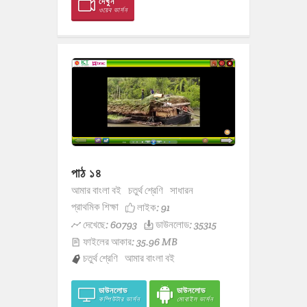
দেখুন
ওয়েব ভার্সন
পাঠ ১৪
আমার বাংলা বই
চতুর্থ শ্রেণি
সাধারন
প্রাথমিক শিক্ষা
লাইক:
91
দেখেছে: 60793
ডাউনলোড: 35315
ফাইলের আকার: 35.96 MB
চতুর্থ শ্রেণি
আমার বাংলা বই
ডাউনলোড
ডাউনলোড
কম্পিউটার ভার্সন
মোবাইল ভার্সন