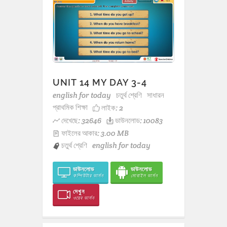
UNIT 14 MY DAY 3-4
english for today
চতুর্থ শ্রেণি
সাধারন
প্রাথমিক শিক্ষা
লাইক:
2
দেখেছে: 32646
ডাউনলোড: 10083
ফাইলের আকার: 3.00 MB
চতুর্থ শ্রেণি
english for today
ডাউনলোড
ডাউনলোড
কম্পিউটার ভার্সন
মোবাইল ভার্সন
দেখুন
ওয়েব ভার্সন