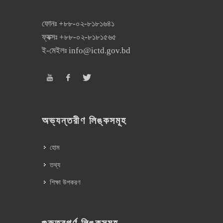
ফোনঃ
+৮৮-০২-৮১৮১৬৪১
ফ্যক্সঃ
+৮৮-০২-৮১৮১৫৬৫
ই-মেইলঃ
info@ictd.gov.bd
অভ্যন্তরীণ লিঙ্কসমূহ
হোম
তথ্য
শিক্ষা উপকরণ