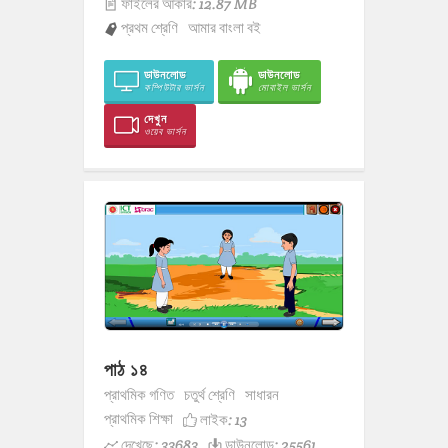
ফাইলের আকার: 12.87 MB
প্রথম শ্রেণি
আমার বাংলা বই
ডাউনলোড
ডাউনলোড
কম্পিউটার ভার্সন
মোবাইল ভার্সন
দেখুন
ওয়েব ভার্সন
পাঠ ১৪
প্রাথমিক গণিত
চতুর্থ শ্রেণি
সাধারন
প্রাথমিক শিক্ষা
লাইক:
13
দেখেছে: 33683
ডাউনলোড: 25561