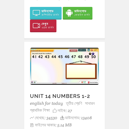
ডাউনলোড
ডাউনলোড
কম্পিউটার ভার্সন
মোবাইল ভার্সন
দেখুন
ওয়েব ভার্সন
UNIT 14 NUMBERS 1-2
english for today
তৃতীয় শ্রেণি
সাধারন
প্রাথমিক শিক্ষা
লাইক:
27
দেখেছে: 34530
ডাউনলোড: 13408
ফাইলের আকার: 5.14 MB