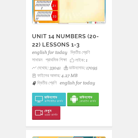
UNIT 14 NUMBERS (20-
22) LESSONS 1-3
english for today
দ্বিতীয় শ্রেণি
সাধারন
প্রাথমিক শিক্ষা
লাইক:
1
দেখেছে: 33041
ডাউনলোড: 17095
ফাইলের আকার: 4.27 MB
দ্বিতীয় শ্রেণি
english for today
ডাউনলোড
ডাউনলোড
কম্পিউটার ভার্সন
মোবাইল ভার্সন
দেখুন
ওয়েব ভার্সন