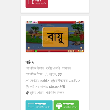
দেখুন
ওয়েব ভার্সন
পাঠ ৬
প্রাথমিক বিজ্ঞান
তৃতীয় শ্রেণি
সাধারন
প্রাথমিক শিক্ষা
লাইক:
66
দেখেছে: 79667
ডাউনলোড: 114620
ফাইলের আকার: 182.27 MB
তৃতীয় শ্রেণি
প্রাথমিক বিজ্ঞান
ডাউনলোড
ডাউনলোড
কম্পিউটার ভার্সন
মোবাইল ভার্সন