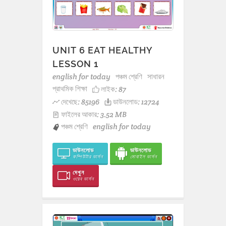
UNIT 6 EAT HEALTHY
LESSON 1
english for today
পঞ্চম শ্রেণি
সাধারন
প্রাথমিক শিক্ষা
লাইক:
87
দেখেছে: 85196
ডাউনলোড: 12724
ফাইলের আকার: 3.52 MB
পঞ্চম শ্রেণি
english for today
ডাউনলোড
ডাউনলোড
কম্পিউটার ভার্সন
মোবাইল ভার্সন
দেখুন
ওয়েব ভার্সন