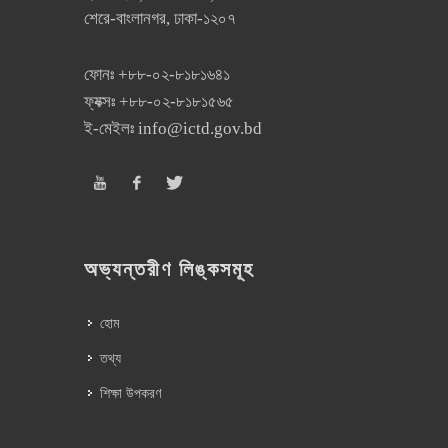
শেরে-বাংলানগর, ঢাকা-১২০৭
ফোনঃ
+৮৮-০২-৮১৮১৬৪১
ফ্যক্সঃ
+৮৮-০২-৮১৮১৫৬৫
ই-মেইলঃ
info@ictd.gov.bd
অভ্যন্তরীণ লিঙ্কসমূহ
হোম
তথ্য
শিক্ষা উপকরণ