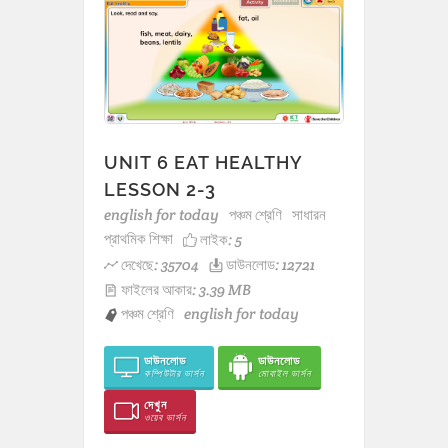
UNIT 6 EAT HEALTHY
LESSON 2-3
english for today
পঞ্চম শ্রেণি
সাধারন
প্রাথমিক শিক্ষা
লাইক:
5
দেখেছে: 35704
ডাউনলোড: 12721
ফাইলের আকার: 3.39 MB
পঞ্চম শ্রেণি
english for today
ডাউনলোড
ডাউনলোড
কম্পিউটার ভার্সন
মোবাইল ভার্সন
দেখুন
ওয়েব ভার্সন