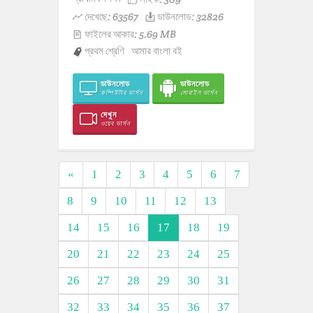
দেখেছে: 63567
ডাউনলোড: 32826
ফাইলের আকার: 5.69 MB
প্রথম শ্রেণি
আমার বাংলা বই
ডাউনলোড
ডাউনলোড
কম্পিউটার ভার্সন
মোবাইল ভার্সন
দেখুন
ওয়েব ভার্সন
«
1
2
3
4
5
6
7
8
9
10
11
12
13
14
15
16
17
18
19
20
21
22
23
24
25
26
27
28
29
30
31
32
33
34
35
36
37