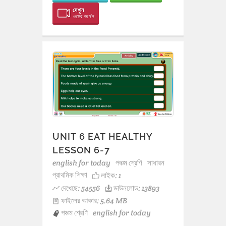
দেখুন
ওয়েব ভার্সন
UNIT 6 EAT HEALTHY
LESSON 6-7
english for today
পঞ্চম শ্রেণি
সাধারন
প্রাথমিক শিক্ষা
লাইক:
1
দেখেছে: 54556
ডাউনলোড: 13893
ফাইলের আকার: 5.64 MB
পঞ্চম শ্রেণি
english for today