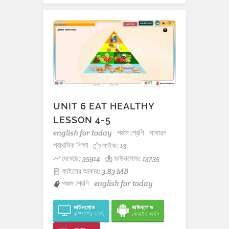
UNIT 6 EAT HEALTHY
LESSON 4-5
english for today
পঞ্চম শ্রেণি
সাধারন
প্রাথমিক শিক্ষা
লাইক:
13
দেখেছে: 35914
ডাউনলোড: 13735
ফাইলের আকার: 3.83 MB
পঞ্চম শ্রেণি
english for today
ডাউনলোড
ডাউনলোড
কম্পিউটার ভার্সন
মোবাইল ভার্সন