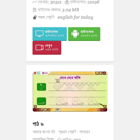
দেখেছে: 30512
ডাউনলোড: 12096
ফাইলের আকার: 3.09 MB
পঞ্চম শ্রেণি
english for today
ডাউনলোড
ডাউনলোড
কম্পিউটার ভার্সন
মোবাইল ভার্সন
দেখুন
ওয়েব ভার্সন
পাঠ ৬
আমার বাংলা বই
প্রথম শ্রেণি
সাধারন
প্রাথমিক শিক্ষা
লাইক:
309