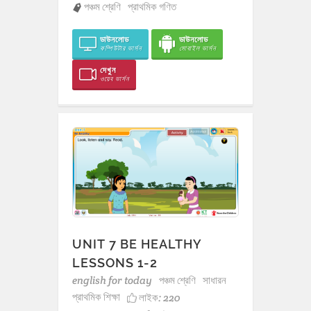
পঞ্চম শ্রেণি
প্রাথমিক গণিত
ডাউনলোড
ডাউনলোড
কম্পিউটার ভার্সন
মোবাইল ভার্সন
দেখুন
ওয়েব ভার্সন
UNIT 7 BE HEALTHY
LESSONS 1-2
english for today
পঞ্চম শ্রেণি
সাধারন
প্রাথমিক শিক্ষা
লাইক:
220