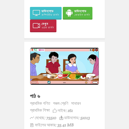
ডাউনলোড
ডাউনলোড
কম্পিউটার ভার্সন
মোবাইল ভার্সন
দেখুন
ওয়েব ভার্সন
পাঠ ৬
প্রাথমিক গণিত
পঞ্চম শ্রেণি
সাধারন
প্রাথমিক শিক্ষা
লাইক:
161
দেখেছে: 75510
ডাউনলোড: 51013
ফাইলের আকার: 35.41 MB