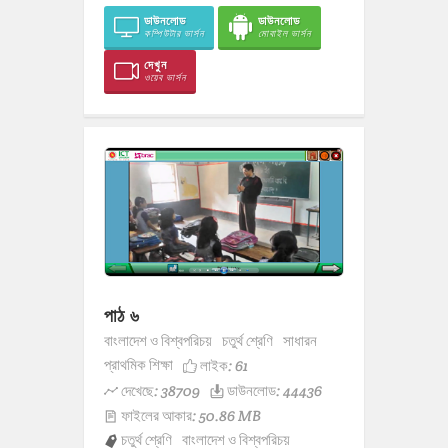
ডাউনলোড
ডাউনলোড
কম্পিউটার ভার্সন
মোবাইল ভার্সন
দেখুন
ওয়েব ভার্সন
পাঠ ৬
বাংলাদেশ ও বিশ্বপরিচয়
চতুর্থ শ্রেণি
সাধারন
প্রাথমিক শিক্ষা
লাইক:
61
দেখেছে: 38709
ডাউনলোড: 44436
ফাইলের আকার: 50.86 MB
চতুর্থ শ্রেণি
বাংলাদেশ ও বিশ্বপরিচয়