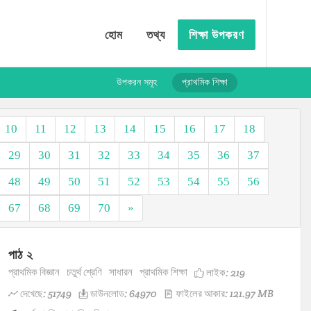
হোম
তথ্য
শিক্ষা উপকরণ
উপকরন সমূহ
প্রাথমিক শিক্ষা
10
11
12
13
14
15
16
17
18
29
30
31
32
33
34
35
36
37
48
49
50
51
52
53
54
55
56
67
68
69
70
»
পাঠ ২
প্রাথমিক বিজ্ঞান
চতুর্থ শ্রেণি
সাধারন
প্রাথমিক শিক্ষা
লাইক:
219
দেখেছে: 51749
ডাউনলোড: 64970
ফাইলের আকার: 121.97 MB