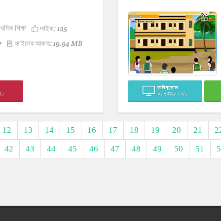
াথমিক শিক্ষা
লাইক:
125
7
ফাইলের আকার: 19.94 MB
ডাউনলোড
সন
কম্পিউটার ভার্সন
12
13
14
15
16
17
18
19
20
21
2
42
43
44
45
46
47
48
49
50
51
5