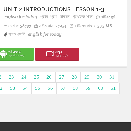
UNIT 2 INTRODUCTIONS LESSON 1-3
english for today
প্রথম শ্রেণি
সাধারন
প্রাথমিক শিক্ষা
লাইক:
36
দেখেছে: 38433
ডাউনলোড: 24454
ফাইলের আকার: 3.73 MB
প্রথম শ্রেণি
english for today
ডাউনলোড
দেখুন
মোবাইল ভার্সন
ওয়েব ভার্সন
2
23
24
25
26
27
28
29
30
31
2
53
54
55
56
57
58
59
60
61