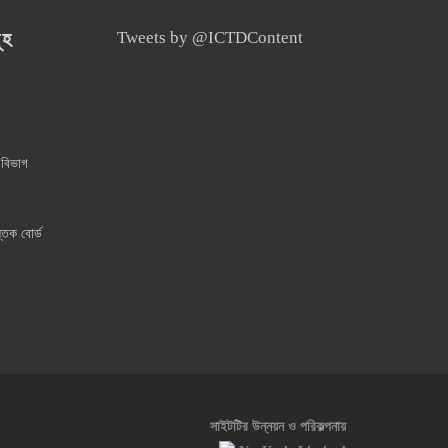
ূহ
Tweets by @ICTDContent
 বিভাগ
্তক বোর্ড
সাইটটির উন্নয়ন ও পরিকল্পনায়