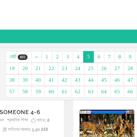
মোট
«
1
2
3
4
5
6
7
8
9
693
19
20
21
22
23
24
25
26
27
28
38
39
40
41
42
43
44
45
46
47
57
58
59
60
61
62
63
64
65
66
 SOMEONE 4-6
ারন
প্রাথমিক শিক্ষা
লাইক:
8
ফাইলের আকার: 5.50 MB