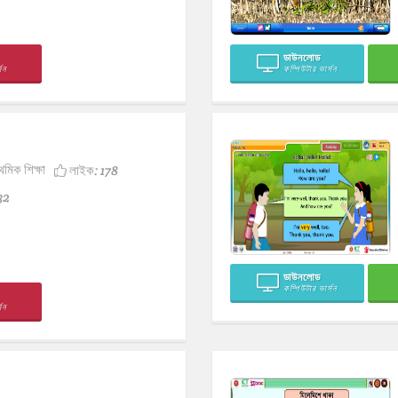
ডাউনলোড
সন
কম্পিউটার ভার্সন
থমিক শিক্ষা
লাইক:
178
32
ডাউনলোড
কম্পিউটার ভার্সন
সন