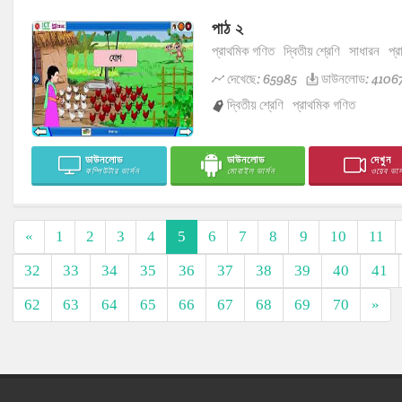
পাঠ ২
প্রাথমিক গণিত
দ্বিতীয় শ্রেণি
সাধারন
প্র
দেখেছে: 65985
ডাউনলোড: 4106
দ্বিতীয় শ্রেণি
প্রাথমিক গণিত
ডাউনলোড
ডাউনলোড
দেখুন
কম্পিউটার ভার্সন
মোবাইল ভার্সন
ওয়েব ভার্
«
1
2
3
4
5
6
7
8
9
10
11
32
33
34
35
36
37
38
39
40
41
62
63
64
65
66
67
68
69
70
»