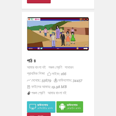
পাঠ ৪
আমার বাংলা বই
পঞ্চম শ্রেণি
সাধারন
প্রাথমিক শিক্ষা
লাইক:
166
দেখেছে: 55679
ডাউনলোড: 34457
ফাইলের আকার: 19.98 MB
পঞ্চম শ্রেণি
আমার বাংলা বই
ডাউনলোড
ডাউনলোড
কম্পিউটার ভার্সন
মোবাইল ভার্সন