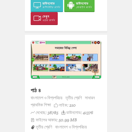
ডাউনলোড
ডাউনলোড
কম্পিউটার ভার্সন
মোবাইল ভার্সন
দেখুন
ওয়েব ভার্সন
পাঠ ৪
বাংলাদেশ ও বিশ্বপরিচয়
তৃতীয় শ্রেণি
সাধারন
প্রাথমিক শিক্ষা
লাইক:
210
দেখেছে: 38785
ডাউনলোড: 41376
ফাইলের আকার: 50.99 MB
তৃতীয় শ্রেণি
বাংলাদেশ ও বিশ্বপরিচয়