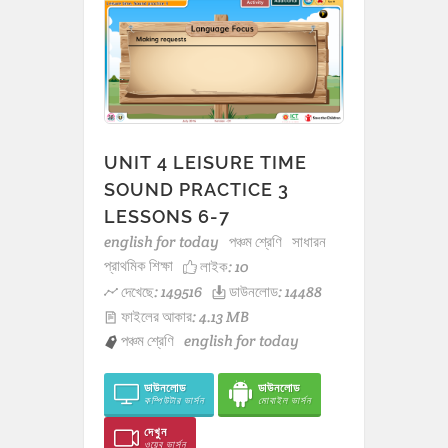
UNIT 4 LEISURE TIME
SOUND PRACTICE 3
LESSONS 6-7
english for today
পঞ্চম শ্রেণি
সাধারন
প্রাথমিক শিক্ষা
লাইক:
10
দেখেছে: 149516
ডাউনলোড: 14488
ফাইলের আকার: 4.13 MB
পঞ্চম শ্রেণি
english for today
ডাউনলোড
ডাউনলোড
কম্পিউটার ভার্সন
মোবাইল ভার্সন
দেখুন
ওয়েব ভার্সন