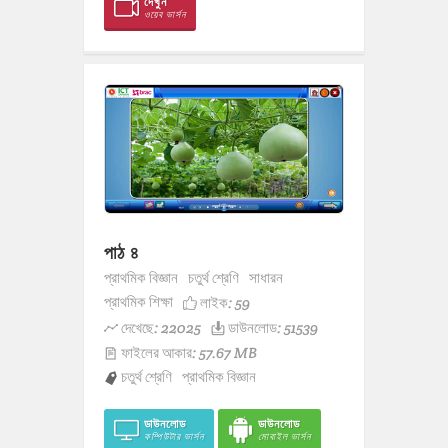
দেখুন
ওয়েব ভার্সন
পাঠ ৪
প্রাথমিক বিজ্ঞান
চতুর্থ শ্রেণি
সাধারন
প্রাথমিক শিক্ষা
লাইক:
59
দেখেছে: 22025
ডাউনলোড: 51539
ফাইলের আকার: 57.67 MB
চতুর্থ শ্রেণি
প্রাথমিক বিজ্ঞান
ডাউনলোড
ডাউনলোড
কম্পিউটার ভার্সন
মোবাইল ভার্সন