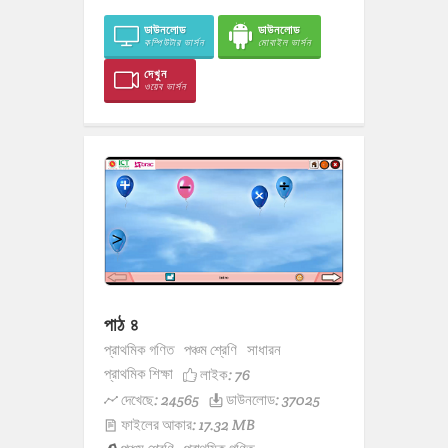
ডাউনলোড
ডাউনলোড
কম্পিউটার ভার্সন
মোবাইল ভার্সন
দেখুন
ওয়েব ভার্সন
পাঠ ৪
প্রাথমিক গণিত
পঞ্চম শ্রেণি
সাধারন
প্রাথমিক শিক্ষা
লাইক:
76
দেখেছে: 24565
ডাউনলোড: 37025
ফাইলের আকার: 17.32 MB