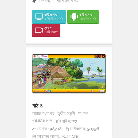
পঞ্চম শ্রেণি
প্রাথমিক গণিত
ডাউনলোড
ডাউনলোড
কম্পিউটার ভার্সন
মোবাইল ভার্সন
দেখুন
ওয়েব ভার্সন
পাঠ ৪
আমার বাংলা বই
তৃতীয় শ্রেণি
সাধারন
প্রাথমিক শিক্ষা
লাইক:
70
দেখেছে: 98348
ডাউনলোড: 30798
ফাইলের আকার: 15.35 MB