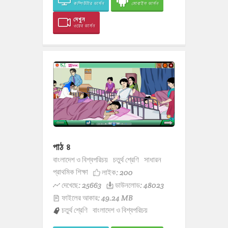
কম্পিউটার ভার্সন
মোবাইল ভার্সন
দেখুন
ওয়েব ভার্সন
পাঠ ৪
বাংলাদেশ ও বিশ্বপরিচয়
চতুর্থ শ্রেণি
সাধারন
প্রাথমিক শিক্ষা
লাইক:
200
দেখেছে: 25663
ডাউনলোড: 48023
ফাইলের আকার: 49.24 MB
চতুর্থ শ্রেণি
বাংলাদেশ ও বিশ্বপরিচয়