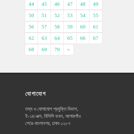
44
45
46
47
48
49
50
51
52
53
54
55
56
57
58
59
60
61
62
63
64
65
66
67
68
69
70
»
যোগাযোগ
তথ্য ও যোগাযোগ প্রযুক্তি বিভাগ,
ই-১৪/এক্স, বিসিসি ভবন, আগারগাঁও
শেরে-বাংলানগর, ঢাকা-১২০৭