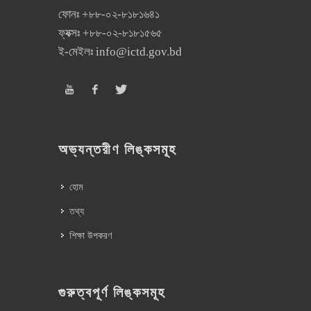
ফোনঃ
+৮৮-০২-৮১৮১৬৪১
ফ্যক্সঃ
+৮৮-০২-৮১৮১৫৬৫
ই-মেইলঃ
info@ictd.gov.bd
অভ্যন্তরীণ লিঙ্কসমূহ
হোম
তথ্য
শিক্ষা উপকরণ
গুরুত্বপূর্ণ লিঙ্কসমূহ