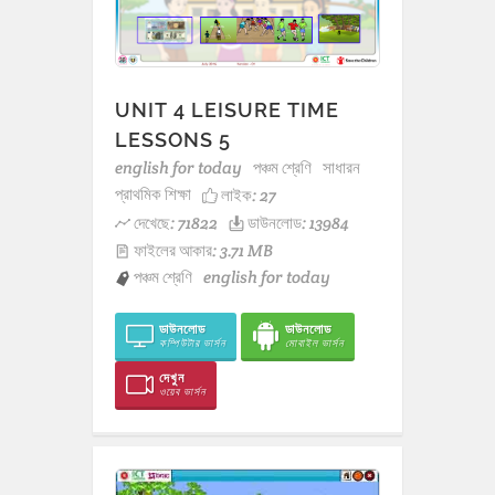
UNIT 4 LEISURE TIME
LESSONS 5
english for today
পঞ্চম শ্রেণি
সাধারন
প্রাথমিক শিক্ষা
লাইক:
27
দেখেছে: 71822
ডাউনলোড: 13984
ফাইলের আকার: 3.71 MB
পঞ্চম শ্রেণি
english for today
ডাউনলোড
ডাউনলোড
কম্পিউটার ভার্সন
মোবাইল ভার্সন
দেখুন
ওয়েব ভার্সন