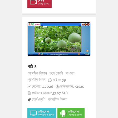
দেখুন
ওয়েব ভার্সন
পাঠ ৪
প্রাথমিক বিজ্ঞান
চতুর্থ শ্রেণি
সাধারন
প্রাথমিক শিক্ষা
লাইক:
59
দেখেছে: 22026
ডাউনলোড: 51540
ফাইলের আকার: 57.67 MB
চতুর্থ শ্রেণি
প্রাথমিক বিজ্ঞান
ডাউনলোড
ডাউনলোড
কম্পিউটার ভার্সন
মোবাইল ভার্সন