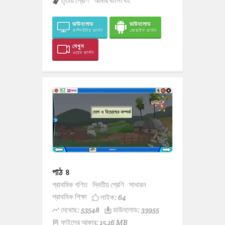
তৃতীয় শ্রেণি
আমার বাংলা বই
ডাউনলোড
ডাউনলোড
কম্পিউটার ভার্সন
মোবাইল ভার্সন
দেখুন
ওয়েব ভার্সন
পাঠ ৪
প্রাথমিক গণিত
দ্বিতীয় শ্রেণি
সাধারন
প্রাথমিক শিক্ষা
লাইক:
64
দেখেছে: 53548
ডাউনলোড: 33955
ফাইলের আকার: 15.16 MB