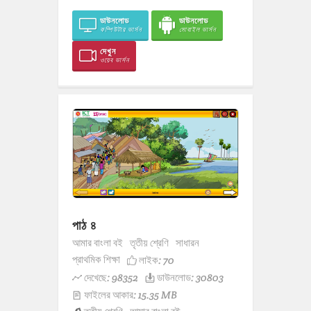
ডাউনলোড
ডাউনলোড
কম্পিউটার ভার্সন
মোবাইল ভার্সন
দেখুন
ওয়েব ভার্সন
পাঠ ৪
আমার বাংলা বই
তৃতীয় শ্রেণি
সাধারন
প্রাথমিক শিক্ষা
লাইক:
70
দেখেছে: 98352
ডাউনলোড: 30803
ফাইলের আকার: 15.35 MB