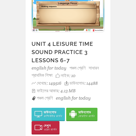
UNIT 4 LEISURE TIME
SOUND PRACTICE 3
LESSONS 6-7
english for today
পঞ্চম শ্রেণি
সাধারন
প্রাথমিক শিক্ষা
লাইক:
10
দেখেছে: 149516
ডাউনলোড: 14488
ফাইলের আকার: 4.13 MB
পঞ্চম শ্রেণি
english for today
ডাউনলোড
ডাউনলোড
কম্পিউটার ভার্সন
মোবাইল ভার্সন
দেখুন
ওয়েব ভার্সন