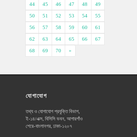
44
45
46
47
48
49
50
51
52
53
54
55
56
57
58
59
60
61
62
63
64
65
66
67
68
69
70
»
যোগাযোগ
তথ্য ও যোগাযোগ প্রযুক্তি বিভাগ,
ই-১৪/এক্স, বিসিসি ভবন, আগারগাঁও
শেরে-বাংলানগর, ঢাকা-১২০৭