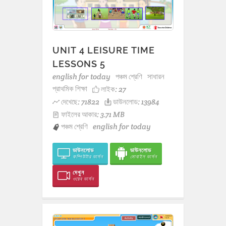
UNIT 4 LEISURE TIME
LESSONS 5
english for today
পঞ্চম শ্রেণি
সাধারন
প্রাথমিক শিক্ষা
লাইক:
27
দেখেছে: 71822
ডাউনলোড: 13984
ফাইলের আকার: 3.71 MB
পঞ্চম শ্রেণি
english for today
ডাউনলোড
ডাউনলোড
কম্পিউটার ভার্সন
মোবাইল ভার্সন
দেখুন
ওয়েব ভার্সন