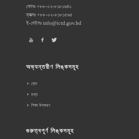
ফোনঃ
+৮৮-০২-৮১৮১৬৪১
ফ্যক্সঃ
+৮৮-০২-৮১৮১৫৬৫
ই-মেইলঃ
info@ictd.gov.bd
অভ্যন্তরীণ লিঙ্কসমূহ
হোম
তথ্য
শিক্ষা উপকরণ
গুরুত্বপূর্ণ লিঙ্কসমূহ