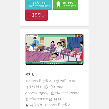
ডাউনলোড
ডাউনলোড
কম্পিউটার ভার্সন
মোবাইল ভার্সন
দেখুন
ওয়েব ভার্সন
পাঠ ৪
বাংলাদেশ ও বিশ্বপরিচয়
চতুর্থ শ্রেণি
সাধারন
প্রাথমিক শিক্ষা
লাইক:
200
দেখেছে: 25664
ডাউনলোড: 48024
ফাইলের আকার: 49.24 MB
চতুর্থ শ্রেণি
বাংলাদেশ ও বিশ্বপরিচয়