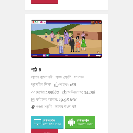
পাঠ ৪
আমার বাংলা বই
পঞ্চম শ্রেণি
সাধারন
প্রাথমিক শিক্ষা
লাইক:
166
দেখেছে: 55680
ডাউনলোড: 34458
ফাইলের আকার: 19.98 MB
পঞ্চম শ্রেণি
আমার বাংলা বই
ডাউনলোড
ডাউনলোড
কম্পিউটার ভার্সন
মোবাইল ভার্সন