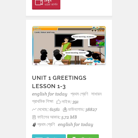
দেখুন
ওয়েব ভার্সন
UNIT 1 GREETINGS
LESSON 1-3
english for today
প্রথম শ্রেণি
সাধারন
প্রাথমিক শিক্ষা
লাইক:
391
দেখেছে: 61561
ডাউনলোড: 38827
ফাইলের আকার: 5.72 MB
প্রথম শ্রেণি
english for today