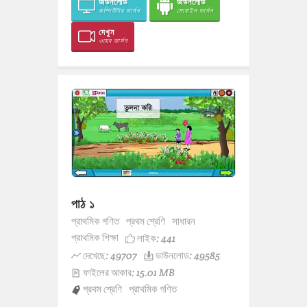
ডাউনলোড
ডাউনলোড
কম্পিউটার ভার্সন
মোবাইল ভার্সন
দেখুন
ওয়েব ভার্সন
পাঠ ১
প্রাথমিক গণিত
প্রথম শ্রেণি
সাধারন
প্রাথমিক শিক্ষা
লাইক:
441
দেখেছে: 49707
ডাউনলোড: 49585
ফাইলের আকার: 15.01 MB
প্রথম শ্রেণি
প্রাথমিক গণিত