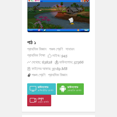
পাঠ ১
প্রাথমিক বিজ্ঞান
পঞ্চম শ্রেণি
সাধারন
প্রাথমিক শিক্ষা
লাইক:
945
দেখেছে: 63828
ডাউনলোড: 57366
ফাইলের আকার: 37.69 MB
পঞ্চম শ্রেণি
প্রাথমিক বিজ্ঞান
ডাউনলোড
ডাউনলোড
কম্পিউটার ভার্সন
মোবাইল ভার্সন
দেখুন
ওয়েব ভার্সন