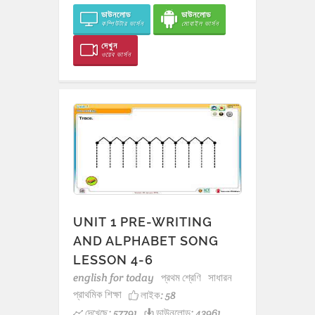
ডাউনলোড
ডাউনলোড
কম্পিউটার ভার্সন
মোবাইল ভার্সন
দেখুন
ওয়েব ভার্সন
UNIT 1 PRE-WRITING
AND ALPHABET SONG
LESSON 4-6
english for today
প্রথম শ্রেণি
সাধারন
প্রাথমিক শিক্ষা
লাইক:
58
দেখেছে: 57791
ডাউনলোড: 43961