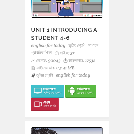
UNIT 1 INTRODUCING A
STUDENT 4-6
english for today
তৃতীয় শ্রেণি
সাধারন
প্রাথমিক শিক্ষা
লাইক:
37
দেখেছে: 90043
ডাউনলোড: 17532
ফাইলের আকার: 5.41 MB
তৃতীয় শ্রেণি
english for today
ডাউনলোড
ডাউনলোড
কম্পিউটার ভার্সন
মোবাইল ভার্সন
দেখুন
ওয়েব ভার্সন