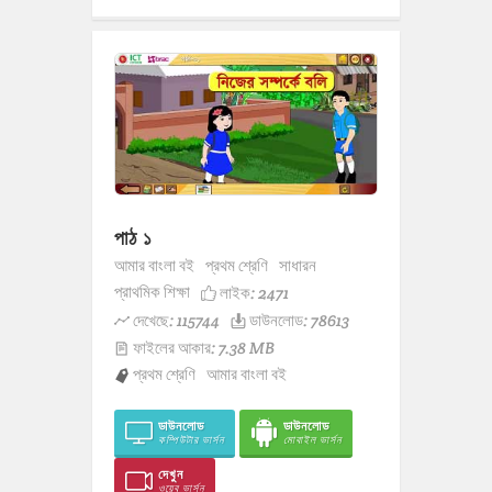
পাঠ ১
আমার বাংলা বই
প্রথম শ্রেণি
সাধারন
প্রাথমিক শিক্ষা
লাইক:
2471
দেখেছে: 115744
ডাউনলোড: 78613
ফাইলের আকার: 7.38 MB
প্রথম শ্রেণি
আমার বাংলা বই
ডাউনলোড
ডাউনলোড
কম্পিউটার ভার্সন
মোবাইল ভার্সন
দেখুন
ওয়েব ভার্সন