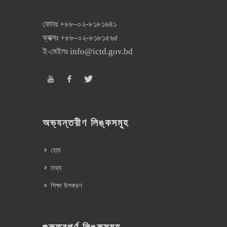
ফোনঃ
+৮৮-০২-৮১৮১৬৪১
ফ্যক্সঃ
+৮৮-০২-৮১৮১৫৬৫
ই-মেইলঃ
info@ictd.gov.bd
অভ্যন্তরীণ লিঙ্কসমূহ
হোম
তথ্য
শিক্ষা উপকরণ