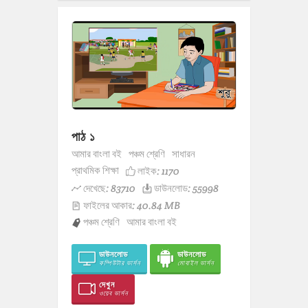
পাঠ ১
আমার বাংলা বই
পঞ্চম শ্রেণি
সাধারন
প্রাথমিক শিক্ষা
লাইক:
1170
দেখেছে: 83710
ডাউনলোড: 55998
ফাইলের আকার: 40.84 MB
পঞ্চম শ্রেণি
আমার বাংলা বই
ডাউনলোড
ডাউনলোড
কম্পিউটার ভার্সন
মোবাইল ভার্সন
দেখুন
ওয়েব ভার্সন