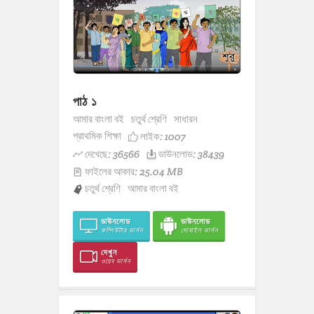
পাঠ ১
আমার বাংলা বই
চতুর্থ শ্রেণি
সাধারন
প্রাথমিক শিক্ষা
লাইক:
1007
দেখেছে: 36566
ডাউনলোড: 38439
ফাইলের আকার: 25.04 MB
চতুর্থ শ্রেণি
আমার বাংলা বই
ডাউনলোড
ডাউনলোড
কম্পিউটার ভার্সন
মোবাইল ভার্সন
দেখুন
ওয়েব ভার্সন