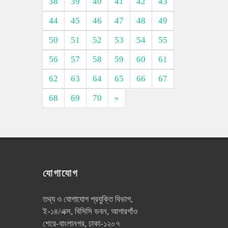
38
39
40
41
42
43
44
45
46
47
48
49
50
51
52
53
54
55
56
57
58
59
60
61
62
63
64
65
66
67
68
69
70
»
যোগাযোগ
তথ্য ও যোগাযোগ প্রযুক্তি বিভাগ,
ই-১৪/এক্স, বিসিসি ভবন, আগারগাঁও
শেরে-বাংলানগর, ঢাকা-১২০৭