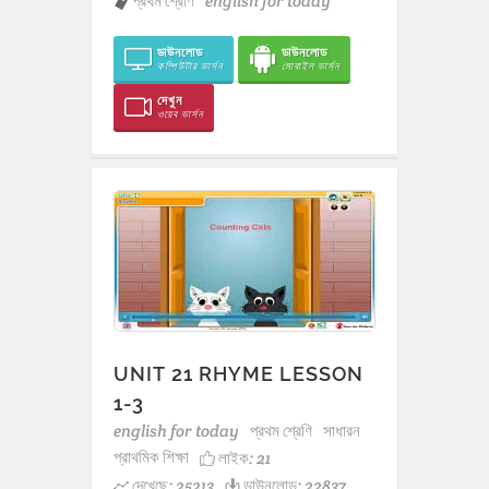
প্রথম শ্রেণি
english for today
ডাউনলোড
ডাউনলোড
কম্পিউটার ভার্সন
মোবাইল ভার্সন
দেখুন
ওয়েব ভার্সন
UNIT 21 RHYME LESSON
1-3
english for today
প্রথম শ্রেণি
সাধারন
প্রাথমিক শিক্ষা
লাইক:
21
দেখেছে: 25213
ডাউনলোড: 22837