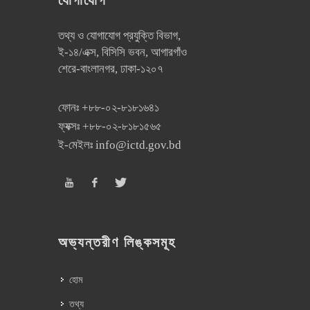
যোগাযোগ
তথ্য ও যোগাযোগ প্রযুক্তি বিভাগ,
ই-১৪/এক্স, বিসিসি ভবন, আগারগাঁও
শেরে-বাংলানগর, ঢাকা-১২০৭
ফোনঃ
+৮৮-০২-৮১৮১৬৪১
ফ্যক্সঃ
+৮৮-০২-৮১৮১৫৬৫
ই-মেইলঃ
info@ictd.gov.bd
অভ্যন্তরীণ লিঙ্কসমূহ
হোম
তথ্য