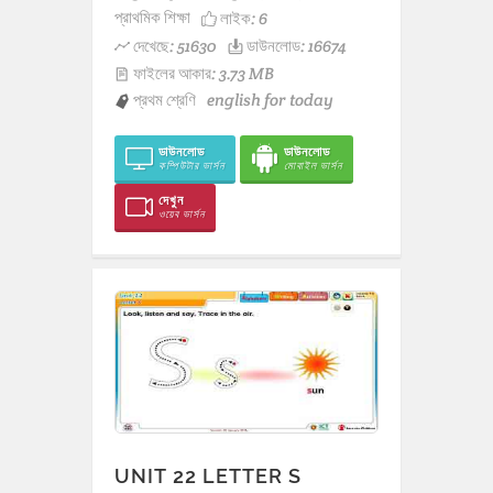
প্রাথমিক শিক্ষা
লাইক:
6
দেখেছে: 51630
ডাউনলোড: 16674
ফাইলের আকার: 3.73 MB
প্রথম শ্রেণি
english for today
ডাউনলোড
ডাউনলোড
কম্পিউটার ভার্সন
মোবাইল ভার্সন
দেখুন
ওয়েব ভার্সন
UNIT 22 LETTER S