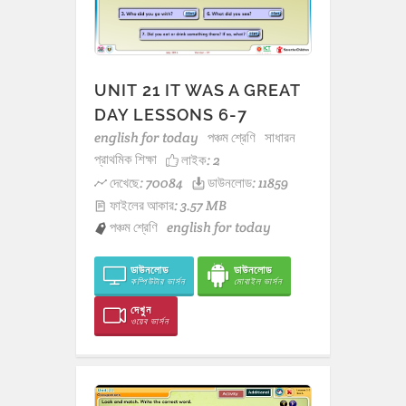
UNIT 21 IT WAS A GREAT
DAY LESSONS 6-7
english for today
পঞ্চম শ্রেণি
সাধারন
প্রাথমিক শিক্ষা
লাইক:
2
দেখেছে: 70084
ডাউনলোড: 11859
ফাইলের আকার: 3.57 MB
পঞ্চম শ্রেণি
english for today
ডাউনলোড
ডাউনলোড
কম্পিউটার ভার্সন
মোবাইল ভার্সন
দেখুন
ওয়েব ভার্সন