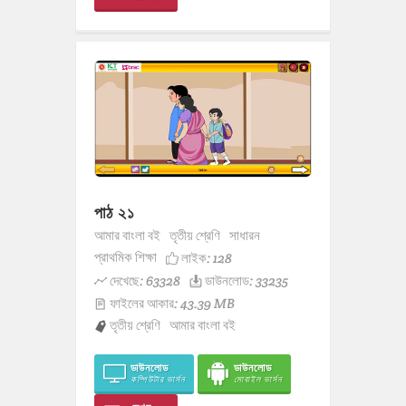
পাঠ ২১
আমার বাংলা বই
তৃতীয় শ্রেণি
সাধারন
প্রাথমিক শিক্ষা
লাইক:
128
দেখেছে: 63328
ডাউনলোড: 33235
ফাইলের আকার: 43.39 MB
তৃতীয় শ্রেণি
আমার বাংলা বই
ডাউনলোড
ডাউনলোড
কম্পিউটার ভার্সন
মোবাইল ভার্সন