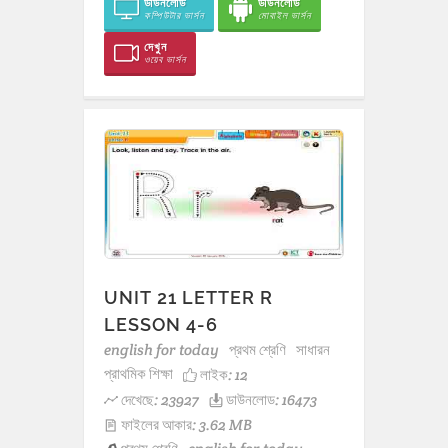
ডাউনলোড
ডাউনলোড
কম্পিউটার ভার্সন
মোবাইল ভার্সন
দেখুন
ওয়েব ভার্সন
UNIT 21 LETTER R
LESSON 4-6
english for today
প্রথম শ্রেণি
সাধারন
প্রাথমিক শিক্ষা
লাইক:
12
দেখেছে: 23927
ডাউনলোড: 16473
ফাইলের আকার: 3.62 MB