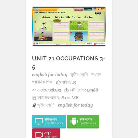
UNIT 21 OCCUPATIONS 3-
5
english for today
তৃতীয় শ্রেণি
সাধারন
প্রাথমিক শিক্ষা
লাইক:
15
দেখেছে: 38792
ডাউনলোড: 13988
ফাইলের আকার: 6.00 MB
তৃতীয় শ্রেণি
english for today
ডাউনলোড
ডাউনলোড
কম্পিউটার ভার্সন
মোবাইল ভার্সন
দেখুন
ওয়েব ভার্সন