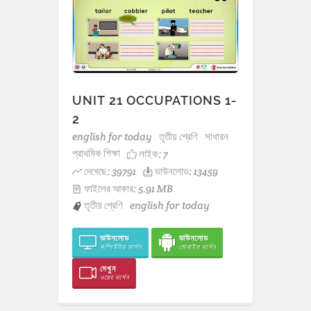
UNIT 21 OCCUPATIONS 1-
2
english for today
তৃতীয় শ্রেণি
সাধারন
প্রাথমিক শিক্ষা
লাইক:
7
দেখেছে: 39791
ডাউনলোড: 13459
ফাইলের আকার: 5.91 MB
তৃতীয় শ্রেণি
english for today
ডাউনলোড
ডাউনলোড
কম্পিউটার ভার্সন
মোবাইল ভার্সন
দেখুন
ওয়েব ভার্সন