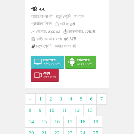
পাঠ ২২
আমার বাংলা বই
চতুর্থ শ্রেণি
সাধারন
প্রাথমিক শিক্ষা
লাইক:
98
দেখেছে: 84042
ডাউনলোড: 17618
ফাইলের আকার: 11.96 MB
চতুর্থ শ্রেণি
আমার বাংলা বই
ডাউনলোড
ডাউনলোড
কম্পিউটার ভার্সন
মোবাইল ভার্সন
দেখুন
ওয়েব ভার্সন
«
1
2
3
4
5
6
7
8
9
10
11
12
13
14
15
16
17
18
19
20
21
22
23
24
25