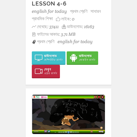
LESSON 4-6
english for today
প্রথম শ্রেণি
সাধারন
প্রাথমিক শিক্ষা
লাইক:
0
দেখেছে: 37411
ডাউনলোড: 16163
ফাইলের আকার: 3.71 MB
প্রথম শ্রেণি
english for today
ডাউনলোড
ডাউনলোড
কম্পিউটার ভার্সন
মোবাইল ভার্সন
দেখুন
ওয়েব ভার্সন