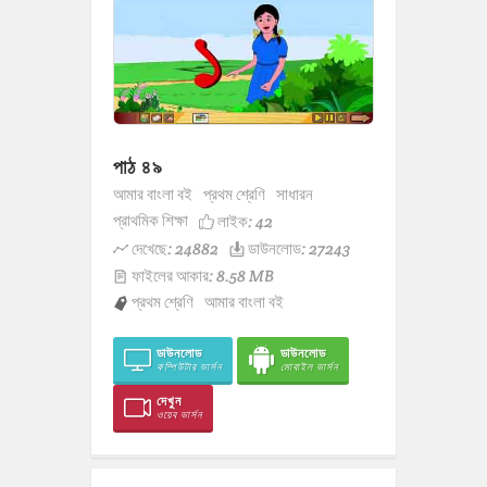
পাঠ ৪৯
আমার বাংলা বই
প্রথম শ্রেণি
সাধারন
প্রাথমিক শিক্ষা
লাইক:
42
দেখেছে: 24882
ডাউনলোড: 27243
ফাইলের আকার: 8.58 MB
প্রথম শ্রেণি
আমার বাংলা বই
ডাউনলোড
ডাউনলোড
কম্পিউটার ভার্সন
মোবাইল ভার্সন
দেখুন
ওয়েব ভার্সন