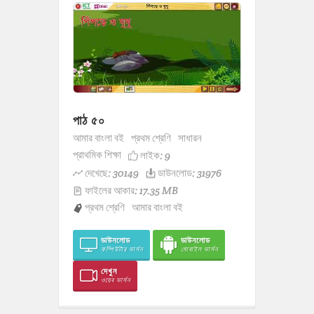
পাঠ ৫০
আমার বাংলা বই
প্রথম শ্রেণি
সাধারন
প্রাথমিক শিক্ষা
লাইক:
9
দেখেছে: 30149
ডাউনলোড: 31976
ফাইলের আকার: 17.35 MB
প্রথম শ্রেণি
আমার বাংলা বই
ডাউনলোড
ডাউনলোড
কম্পিউটার ভার্সন
মোবাইল ভার্সন
দেখুন
ওয়েব ভার্সন