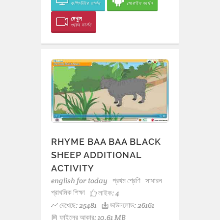
কম্পিউটার ভার্সন
মোবাইল ভার্সন
দেখুন
ওয়েব ভার্সন
RHYME BAA BAA BLACK
SHEEP ADDITIONAL
ACTIVITY
english for today
প্রথম শ্রেণি
সাধারন
প্রাথমিক শিক্ষা
লাইক:
4
দেখেছে: 25481
ডাউনলোড: 26161
ফাইলের আকার: 10.61 MB