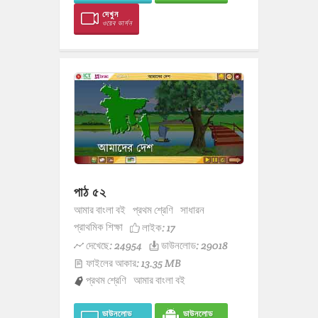
দেখুন
ওয়েব ভার্সন
পাঠ ৫২
আমার বাংলা বই
প্রথম শ্রেণি
সাধারন
প্রাথমিক শিক্ষা
লাইক:
17
দেখেছে: 24954
ডাউনলোড: 29018
ফাইলের আকার: 13.35 MB
প্রথম শ্রেণি
আমার বাংলা বই
ডাউনলোড
ডাউনলোড