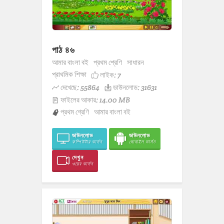
পাঠ ৪৬
আমার বাংলা বই
প্রথম শ্রেণি
সাধারন
প্রাথমিক শিক্ষা
লাইক:
7
দেখেছে: 55864
ডাউনলোড: 31631
ফাইলের আকার: 14.00 MB
প্রথম শ্রেণি
আমার বাংলা বই
ডাউনলোড
ডাউনলোড
কম্পিউটার ভার্সন
মোবাইল ভার্সন
দেখুন
ওয়েব ভার্সন