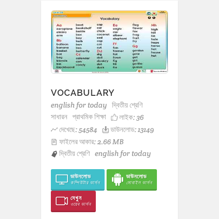
VOCABULARY
english for today
দ্বিতীয় শ্রেণি
সাধারন
প্রাথমিক শিক্ষা
লাইক:
36
দেখেছে: 54584
ডাউনলোড: 13149
ফাইলের আকার: 2.66 MB
দ্বিতীয় শ্রেণি
english for today
ডাউনলোড
ডাউনলোড
কম্পিউটার ভার্সন
মোবাইল ভার্সন
দেখুন
ওয়েব ভার্সন