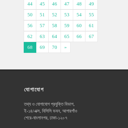
44
45
46
47
48
49
50
51
52
53
54
55
56
57
58
59
60
61
62
63
64
65
66
67
68
69
70
»
যোগাযোগ
তথ্য ও যোগাযোগ প্রযুক্তি বিভাগ,
ই-১৪/এক্স, বিসিসি ভবন, আগারগাঁও
শেরে-বাংলানগর, ঢাকা-১২০৭