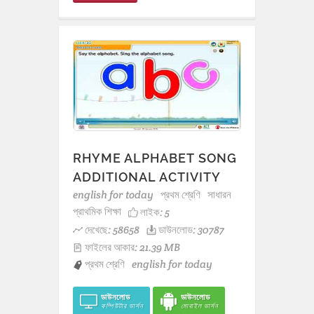
RHYME ALPHABET SONG
ADDITIONAL ACTIVITY
english for today
প্রথম শ্রেণি
সাধারন
প্রাথমিক শিক্ষা
লাইক:
5
দেখেছে: 58658
ডাউনলোড: 30787
ফাইলের আকার: 21.39 MB
প্রথম শ্রেণি
english for today
ডাউনলোড
ডাউনলোড
কম্পিউটার ভার্সন
মোবাইল ভার্সন