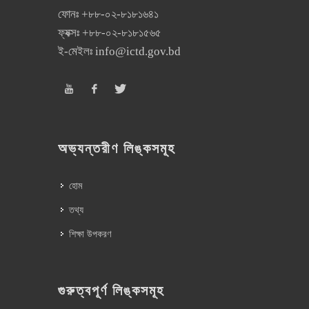
ফোনঃ
+৮৮-০২-৮১৮১৬৪১
ফ্যক্সঃ
+৮৮-০২-৮১৮১৫৬৫
ই-মেইলঃ
info@ictd.gov.bd
অভ্যন্তরীণ লিঙ্কসমূহ
হোম
তথ্য
শিক্ষা উপকরণ
গুরুত্বপূর্ণ লিঙ্কসমূহ