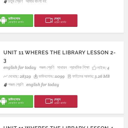
চতুর্থ শ্রেণি
আমার বাংলা বই
ডাউনলোড
দেখুন
মোবাইল ভার্সন
ওয়েব ভার্সন
UNIT 11 WHERES THE LIBRARY LESSON 2-
3
english for today
পঞ্চম শ্রেণি
সাধারন
প্রাথমিক শিক্ষা
লাইক:
4
দেখেছে: 28329
ডাউনলোড: 11099
ফাইলের আকার: 3.26 MB
পঞ্চম শ্রেণি
english for today
ডাউনলোড
দেখুন
মোবাইল ভার্সন
ওয়েব ভার্সন