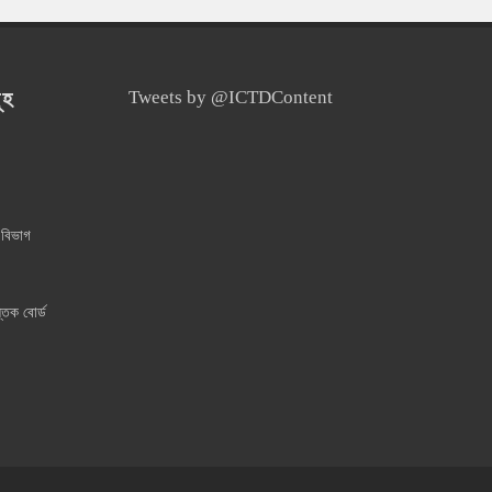
ূহ
Tweets by @ICTDContent
 বিভাগ
্তক বোর্ড