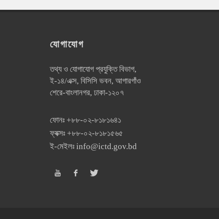
যোগাযোগ
তথ্য ও যোগাযোগ প্রযুক্তি বিভাগ,
ই-১৪/এক্স, বিসিসি ভবন, আগারগাঁও
শেরে-বাংলানগর, ঢাকা-১২০৭
ফোনঃ
+৮৮-০২-৮১৮১৬৪১
ফ্যক্সঃ
+৮৮-০২-৮১৮১৫৬৫
ই-মেইলঃ
info@ictd.gov.bd