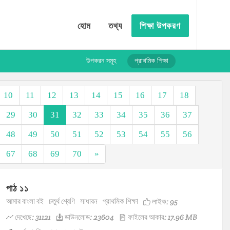
হোম
তথ্য
শিক্ষা উপকরণ
উপকরন সমূহ
প্রাথমিক শিক্ষা
10
11
12
13
14
15
16
17
18
29
30
31
32
33
34
35
36
37
48
49
50
51
52
53
54
55
56
67
68
69
70
»
পাঠ ১১
আমার বাংলা বই
চতুর্থ শ্রেণি
সাধারন
প্রাথমিক শিক্ষা
লাইক:
95
দেখেছে: 31121
ডাউনলোড: 23604
ফাইলের আকার: 17.96 MB