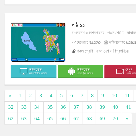
পাঠ ১১
বাংলাদেশ ও বিশ্বপরিচয়
পঞ্চম শ্রেণি
সাধার
দেখেছে: 34270
ডাউনলোড: 6281
পঞ্চম শ্রেণি
বাংলাদেশ ও বিশ্বপরিচয়
ডাউনলোড
ডাউনলোড
দেখুন
কম্পিউটার ভার্সন
মোবাইল ভার্সন
ওয়েব ভার্
«
1
2
3
4
5
6
7
8
9
10
11
32
33
34
35
36
37
38
39
40
41
62
63
64
65
66
67
68
69
70
»