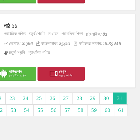
পাঠ ১১
প্রাথমিক গণিত
চতুর্থ শ্রেণি
সাধারন
প্রাথমিক শিক্ষা
লাইক:
82
দেখেছে: 21366
ডাউনলোড: 25410
ফাইলের আকার: 16.85 MB
চতুর্থ শ্রেণি
প্রাথমিক গণিত
ডাউনলোড
দেখুন
মোবাইল ভার্সন
ওয়েব ভার্সন
2
23
24
25
26
27
28
29
30
31
2
53
54
55
56
57
58
59
60
61